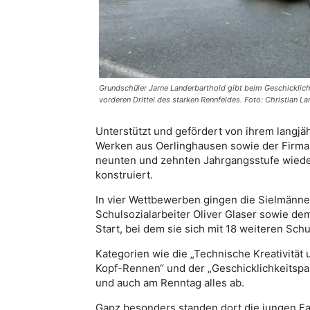
Grundschüler Jarne Landerbarthold gibt beim Geschicklich
vorderen Drittel des starken Rennfeldes. Foto: Christian L
Unterstützt und gefördert von ihrem langjä
Werken aus Oerlinghausen sowie der Firma J
neunten und zehnten Jahrgangsstufe wieder
konstruiert.
In vier Wettbewerben gingen die Sielmänne
Schulsozialarbeiter Oliver Glaser sowie d
Start, bei dem sie sich mit 18 weiteren Sc
Kategorien wie die „Technische Kreativität
Kopf-Rennen“ und der „Geschicklichkeitspa
und auch am Renntag alles ab.
Ganz besonders standen dort die jungen F