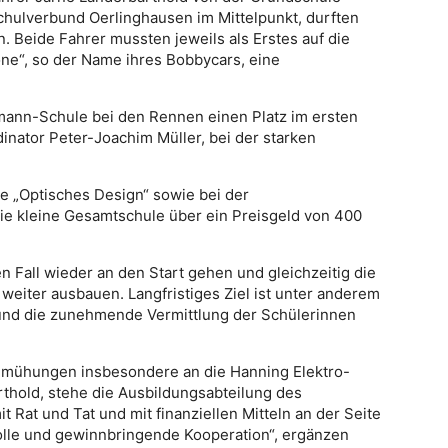
ulverbund Oerlinghausen im Mittelpunkt, durften
n. Beide Fahrer mussten jeweils als Erstes auf die
one“, so der Name ihres Bobbycars, eine
mann-Schule bei den Rennen einen Platz im ersten
inator Peter-Joachim Müller, bei der starken
e „Optisches Design“ sowie bei der
die kleine Gesamtschule über ein Preisgeld von 400
 Fall wieder an den Start gehen und gleichzeitig die
eiter ausbauen. Langfristiges Ziel ist unter anderem
e und die zunehmende Vermittlung der Schülerinnen
emühungen insbesondere an die Hanning Elektro-
rthold, stehe die Ausbildungsabteilung des
Rat und Tat und mit finanziellen Mitteln an der Seite
tolle und gewinnbringende Kooperation“, ergänzen