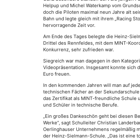
Helpup und Michel Waterkamp vom Grundsch
doch die Piloten maximal neun Jahre alt sei
Bahn und legte gleich mit ihrem „Racing St
hervorragende Zeit vor.
Am Ende des Tages belegte die Heinz-Siel
Drittel des Rennfeldes, mit dem MINT-Koord
Konkurrenz, sehr zufrieden war.
Siegreich war man dagegen in den Kategori
Videopräsentation. Insgesamt konnte sich 
Euro freuen.
In den kommenden Jahren will man auf jeden
technischen Fächer an der Sekundarschule w
das Zertifikat als MINT-freundliche Schul
und Schüler in technische Berufe.
„Ein großes Dankeschön geht bei diesen B
Werke“, sagt Schulleiter Christian Landerba
Oerlinghauser Unternehmens regelmäßig mit 
der Heinz-Sielmann-Schule. „Das ist eine 