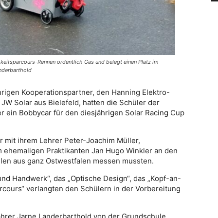
keitsparcours-Rennen ordentlich Gas und belegt einen Platz im
anderbarthold
hrigen Kooperationspartner, den Hanning Elektro-
W Solar aus Bielefeld, hatten die Schüler der
 ein Bobbycar für den diesjährigen Solar Racing Cup
r mit ihrem Lehrer Peter-Joachim Müller,
em ehemaligen Praktikanten Jan Hugo Winkler an den
hulen aus ganz Ostwestfalen messen mussten.
 und Handwerk“, das „Optische Design“, das „Kopf-an-
rcours“ verlangten den Schülern in der Vorbereitung
ahrer Jarne Landerbarthold von der Grundschule