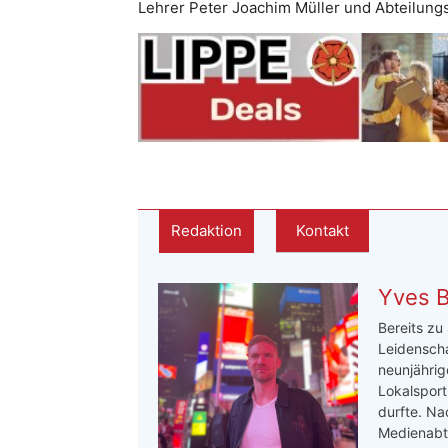
Lehrer Peter Joachim Müller und Abteilungs
Redaktion
Kontakt
Yves 
Bereits zu
Leidenscha
neunjährige
Lokalsport
durfte. Na
Medienabte