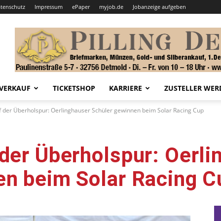
tenschutz
Impressum
ePaper
myjob.de
Jobanzeige aufgeben
VERKAUF
TICKETSHOP
KARRIERE
ZUSTELLER WER
 der Überholspur: Oerlinghauser Schüler gewinnen beim Solar Racing Cup
der Überholspur: Oerli
en beim Solar Racing C