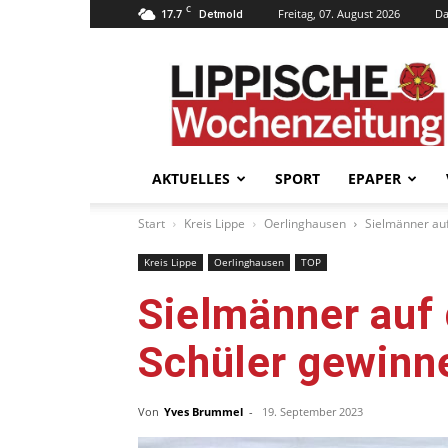
C
17.7
Freitag, 07. August 2026
Da
Detmold
Lippische
Wochenzeitung
–
LWZ24.de
AKTUELLES
SPORT
EPAPER
Start
Kreis Lippe
Oerlinghausen
Sielmänner auf
Kreis Lippe
Oerlinghausen
TOP
Sielmänner auf 
Schüler gewinn
Von
Yves Brummel
-
19. September 2023