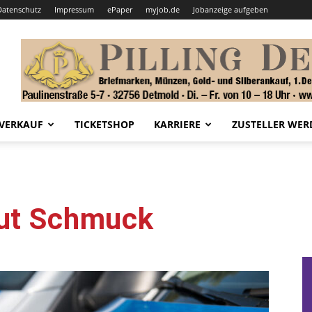
Datenschutz
Impressum
ePaper
myjob.de
Jobanzeige aufgeben
VERKAUF
TICKETSHOP
KARRIERE
ZUSTELLER WER
aut Schmuck