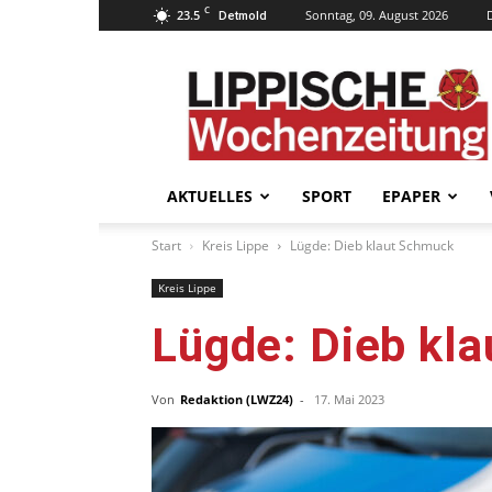
C
23.5
Sonntag, 09. August 2026
Detmold
Lippische
Wochenzeitung
–
LWZ24.de
AKTUELLES
SPORT
EPAPER
Start
Kreis Lippe
Lügde: Dieb klaut Schmuck
Kreis Lippe
Lügde: Dieb kl
Von
Redaktion (LWZ24)
-
17. Mai 2023