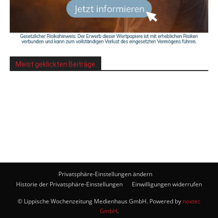
Meist geklickten Beiträge
Privatsphäre-Einstellungen ändern
Historie der Privatsphäre-Einstellungen
Einwilligungen widerrufen
© Lippische Wochenzeitung Medienhaus GmbH. Powered by
noxtec
GmbH
.