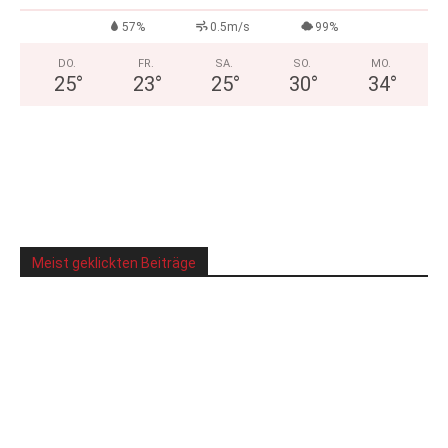
57%
0.5m/s
99%
DO.
FR.
SA.
SO.
MO.
25
°
23
°
25
°
30
°
34
°
Meist geklickten Beiträge