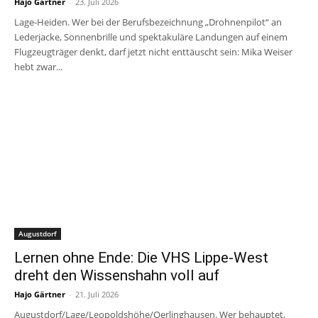
Hajo Gärtner
-
23. Juli 2026
Lage-Heiden. Wer bei der Berufsbezeichnung „Drohnenpilot“ an
Lederjacke, Sonnenbrille und spektakuläre Landungen auf einem
Flugzeugträger denkt, darf jetzt nicht enttäuscht sein: Mika Weiser
hebt zwar...
Augustdorf
Lernen ohne Ende: Die VHS Lippe-West
dreht den Wissenshahn voll auf
Hajo Gärtner
-
21. Juli 2026
Augustdorf/Lage/Leopoldshöhe/Oerlinghausen. Wer behauptet,