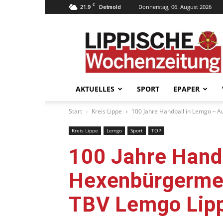
C
21.9
Donnerstag, 06. August 2026
Detmold
Lippische
Wochenzeitung
–
LWZ24.de
AKTUELLES
SPORT
EPAPER
Start
Kreis Lippe
100 Jahre Handball in Lemgo – A
Kreis Lippe
Lemgo
Sport
TOP
100 Jahre Hand
Hexenbürgermei
TBV Lemgo Lip