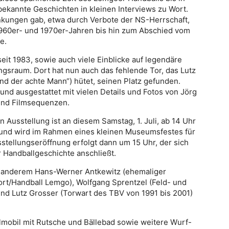
bekannte Geschichten in kleinen Interviews zu Wort.
änkungen gab, etwa durch Verbote der NS-Herrschaft,
 1960er- und 1970er-Jahren bis hin zum Abschied vom
e.
it 1983, sowie auch viele Einblicke auf legendäre
ngsraum. Dort hat nun auch das fehlende Tor, das Lutz
nd der achte Mann“) hütet, seinen Platz gefunden.
und ausgestattet mit vielen Details und Fotos von Jörg
und Filmsequenzen.
n Ausstellung ist an diesem Samstag, 1. Juli, ab 14 Uhr
und wird im Rahmen eines kleinen Museumsfestes für
usstellungseröffnung erfolgt dann um 15 Uhr, der sich
 Handballgeschichte anschließt.
 anderem Hans-Werner Antkewitz (ehemaliger
ort/Handball Lemgo), Wolfgang Sprentzel (Feld- und
d Lutz Grosser (Torwart des TBV von 1991 bis 2001)
lmobil mit Rutsche und Bällebad sowie weitere Wurf-