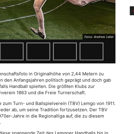
Fotos: Andreas Leber
nnschaftsfoto in Originalhöhe von 2,44 Metern zu
n den Anfangsjahren politisch geprägt und doch gab
falls Handball spielten. Die größten Klubs zur
nverein 1863 und die Freie Turnerschaft.
e zum Turn- und Ballspielverein (TBV) Lemgo von 1911.
ieder ab, um seine Tradition fortzusetzen. Der TBV
70er-Jahre in die Regionalliga auf, die zu diesem
.
 diese spannende Zeit des Lemgoer Handballs bis in