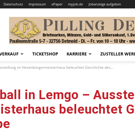
Datenschutz
Impressum
ePaper
myjob.de
Jobanzeige aufgeben
VERKAUF
TICKETSHOP
KARRIERE
ZUSTELLER WER
usstellung im Hexenbürgermeisterhaus beleuchtet Geschichte des...
ball in Lemgo – Ausste
sterhaus beleuchtet G
pe