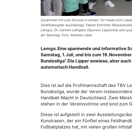
Zusammen mit Lutz Grosser in seinem Tor freuen sich Lie
(Grafikdesigner Ausstellung), Fabian Schröder (Museumsle
Lemgo), Dr. Carsten Lüthgens (Sponsor Lippische) und Lysa
am Samstag. Foto: Andreas Leber
Lemgo. Eine spannende und informative S
Samstag, 1. Juli, und bis zum 19. Novembe
Bundesliga“. Die Lipper sowieso, aber auc
automatisch Handball.
Dies ist auf die Profimannschaft des TBV L
Bundesliga, wurde der Verein insbesondere
Handball-Macht in Deutschland. Zwei Meister
stehen in der Vereinsvitrine und sind zum 
Diese ist aufgeteilt in zwei Ausstellungsrä
Kunstrasen, der ein Fünftel eines Feldhandb
Fußballplatzes hat, mit vielen großen Infot