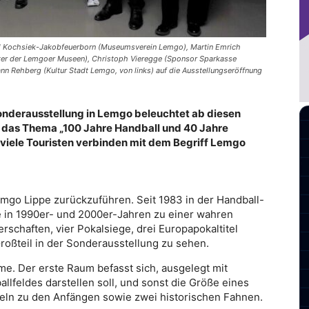
sel Kochsiek-Jakobfeuerborn (Museumsverein Lemgo), Martin Emrich
iter der Lemgoer Museen), Christoph Vieregge (Sponsor Sparkasse
nn Rehberg (Kultur Stadt Lemgo, von links) auf die Ausstellungseröffnung
onderausstellung in Lemgo beleuchtet ab diesen
r das Thema „100 Jahre Handball und 40 Jahre
h viele Touristen verbinden mit dem Begriff Lemgo
emgo Lippe zurückzuführen. Seit 1983 in der Handball-
 in 1990er- und 2000er-Jahren zu einer wahren
schaften, vier Pokalsiege, drei Europapokaltitel
Großteil in der Sonderausstellung zu sehen.
ume. Der erste Raum befasst sich, ausgelegt mit
allfeldes darstellen soll, und sonst die Größe eines
afeln zu den Anfängen sowie zwei historischen Fahnen.