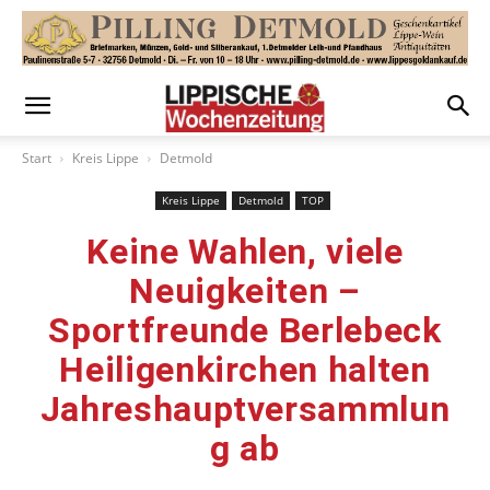
Start
Kreis Lippe
Detmold
Kreis Lippe
Detmold
TOP
Keine Wahlen, viele
Neuigkeiten –
Sportfreunde Berlebeck
Heiligenkirchen halten
Jahreshauptversammlun
g ab