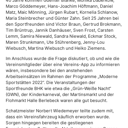
40 Jahre kommen Guenter Blanke, Monika Daberkow,
Marco Göddemeyer, Hans-Joachim Höftmann, Daniel
Matz, Maic Mönning, Jürgen Rubart, Kornelia Schlanow,
Maria Steinbrecher und Günter Zahn. Seit 25 Jahren bei
den Sportfreunden sind Victor Braun, Gertrud Brokmann,
Tim Brüntrup, Jannik Danhäuser, Sven Frost, Carsten
Lemm, Samira Niewald, Sandra Niewald, Eckmar Stock,
Maren Strunkmann, Ute Stührenberg, Jenny-Lou
Wiebusch, Martina Wiebusch und Heiko Ziemens.
Im Anschluss wurde die Frage diskutiert, ob und wie die
Vereinsmitglieder über eine Vereins-App zu informieren
wären, insbesondere bei den anstehenden
Arbeitseinsätzen im Rahmen der Programme „Moderne
Sportstätten 2022“. Die Veranstaltungen der
Sportfreunde BHK wie etwa die „Grün-Weiße Nacht“
(GWN), der Kinderkarneval, der Martinsmarkt und der
Flohmarkt Halle Berlebeck waren alle gut besucht.
Schatzmeister Norbert Wiedemeyer teilte zudem mit,
dass ein Vereinsfahrzeug käuflich erworben wurde.
Sorgen hingegen bereiten die gestiegenen