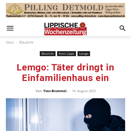
Start
Blaulicht
Blaulicht
Kreis Lippe
Lemgo
Lemgo: Täter dringt in
Einfamilienhaus ein
Von
Yves Brummel
-
14. August 2023