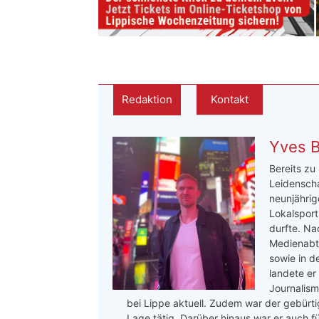
Redaktion
Kontakt
Yves 
Bereits zu
Leidenscha
neunjährige
Lokalsport
durfte. Na
Medienabte
sowie in d
landete er
Journalis
bei Lippe aktuell. Zudem war der gebürtig
Lage tätig. Darüber hinaus war er auch f