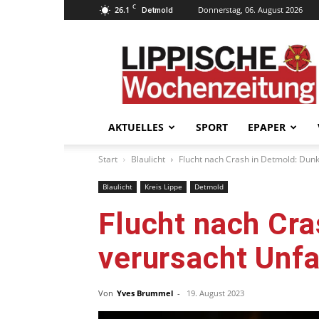
C
26.1
Donnerstag, 06. August 2026
Detmold
Lippische
Wochenzeitung
–
LWZ24.de
AKTUELLES
SPORT
EPAPER
Start
Blaulicht
Flucht nach Crash in Detmold: Dunkl
Blaulicht
Kreis Lippe
Detmold
Flucht nach Cra
verursacht Unfa
Von
Yves Brummel
-
19. August 2023