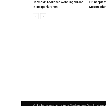
Detmold: Tödlicher Wohnungsbrand
Grünenplan:
in Heiligenkirchen
Motorradunf
© Lippische Wochenzeitung Medienhaus GmbH. Power