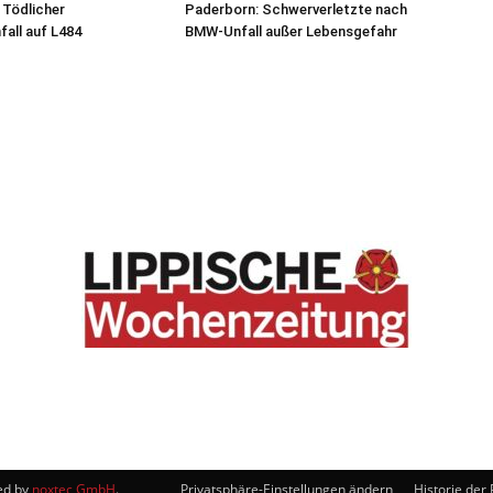
 Tödlicher
Paderborn: Schwerverletzte nach
all auf L484
BMW-Unfall außer Lebensgefahr
ed by
noxtec GmbH
.
Privatsphäre-Einstellungen ändern
Historie der