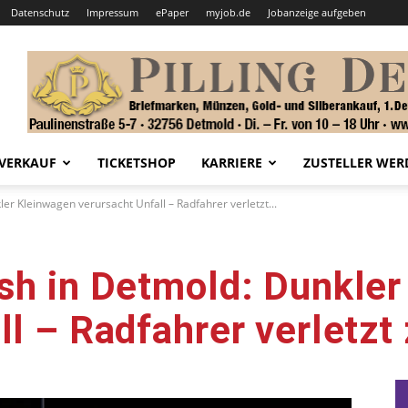
Datenschutz
Impressum
ePaper
myjob.de
Jobanzeige aufgeben
VERKAUF
TICKETSHOP
KARRIERE
ZUSTELLER WER
er Kleinwagen verursacht Unfall – Radfahrer verletzt...
sh in Detmold: Dunkle
ll – Radfahrer verletz