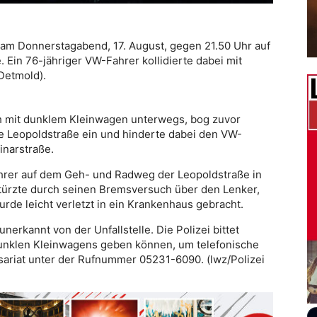
 am Donnerstagabend, 17. August, gegen 21.50 Uhr auf
Ein 76-jähriger VW-Fahrer kollidierte dabei mit
Detmold).
h mit dunklem Kleinwagen unterwegs, bog zuvor
ie Leopoldstraße ein und hinderte dabei den VW-
inarstraße.
rer auf dem Geh- und Radweg der Leopoldstraße in
türzte durch seinen Bremsversuch über den Lenker,
de leicht verletzt in ein Krankenhaus gebracht.
erkannt von der Unfallstelle. Die Polizei bittet
dunklen Kleinwagens geben können, um telefonische
riat unter der Rufnummer 05231-6090. (lwz/Polizei