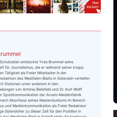
Brummel
 Schulzeiten entdeckte Yves Brummel seine
ft für Journalismus, die er während seiner knapp
n Tätigkeit als Freier Mitarbeiter in der
redaktion des Westfalen-Blatts in Gütersloh vertiefen
ch Stationen unter anderem in den
ilungen von Arminia Bielefeld und Dr. Kurt Wolff
er Sportkommunikation der Arvato-Medienfabrik
 nach Abschluss seines Masterstudiums im Bereich
mus und Medienkommunikation als Freier Redakteur
e Gütersloher zu dieser Zeit für den Postillon in
ür das Westfalen-Blatt in Schloß Holte-Stukenbrock