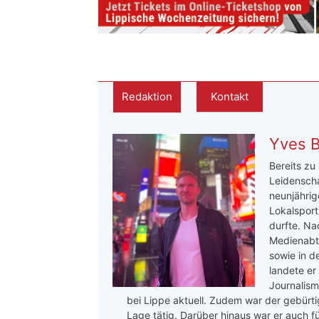
Redaktion
Kontakt
Yves 
Bereits zu
Leidenscha
neunjährige
Lokalsport
durfte. Na
Medienabte
sowie in d
landete er
Journalis
bei Lippe aktuell. Zudem war der gebürtig
Lage tätig. Darüber hinaus war er auch f