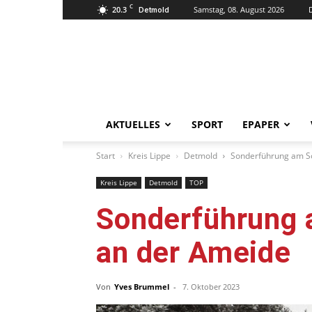
C
20.3
Samstag, 08. August 2026
Detmold
Lippische
Wochenzeitung
–
LWZ24.de
AKTUELLES
SPORT
EPAPER
Start
Kreis Lippe
Detmold
Sonderführung am S
Kreis Lippe
Detmold
TOP
Sonderführung
an der Ameide
Von
Yves Brummel
-
7. Oktober 2023