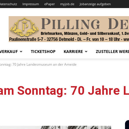
Datenschutz
Impressum
ePaper
myjob.de
Jobanzeige aufgeben
VERKAUF
TICKETSHOP
KARRIERE
ZUSTELLER WER
onntag: 70 Jahre Landesmuseum an der Ameide
 am Sonntag: 70 Jahre