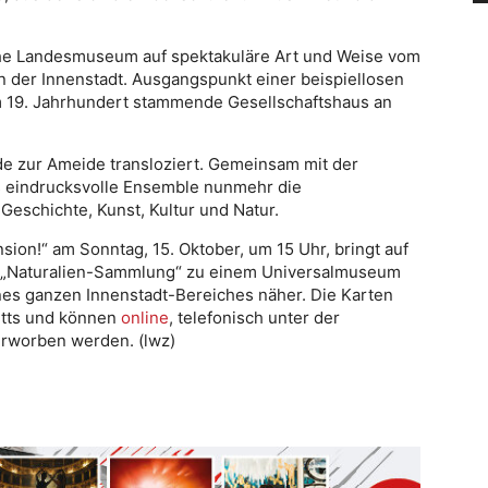
sche Landesmuseum auf spektakuläre Art und Weise vom
n der Innenstadt. Ausgangspunkt einer beispiellosen
 19. Jahrhundert stammende Gesellschaftshaus an
e zur Ameide transloziert. Gemeinsam mit der
s eindrucksvolle Ensemble nunmehr die
eschichte, Kunst, Kultur und Natur.
on!“ am Sonntag, 15. Oktober, um 15 Uhr, bringt auf
r „Naturalien-Sammlung“ zu einem Universalmuseum
nes ganzen Innenstadt-Bereiches näher. Die Karten
itts und können
online
, telefonisch unter der
rworben werden. (lwz)