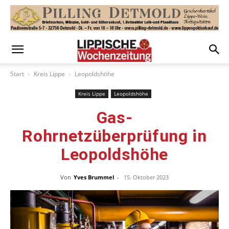
Start
Kreis Lippe
Leopoldshöhe
Kreis Lippe
Leopoldshöhe
Gas-
Rohrnetzüberprüfung in
Leopoldshöhe
Von
Yves Brummel
-
15. Oktober 2023