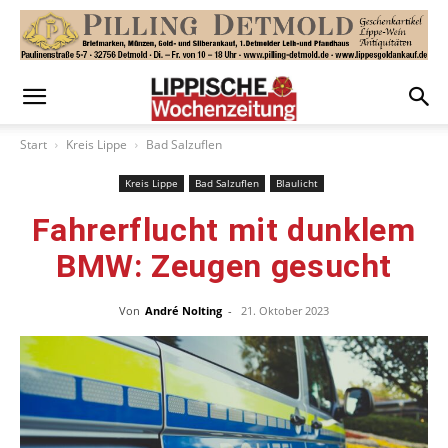
Start
Kreis Lippe
Bad Salzuflen
Kreis Lippe
Bad Salzuflen
Blaulicht
Fahrerflucht mit dunklem
BMW: Zeugen gesucht
Von
André Nolting
-
21. Oktober 2023