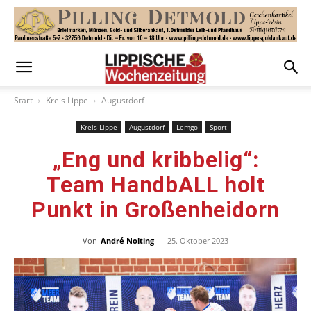
Start
Kreis Lippe
Augustdorf
Kreis Lippe
Augustdorf
Lemgo
Sport
„Eng und kribbelig“:
Team HandbALL holt
Punkt in Großenheidorn
Von
André Nolting
-
25. Oktober 2023