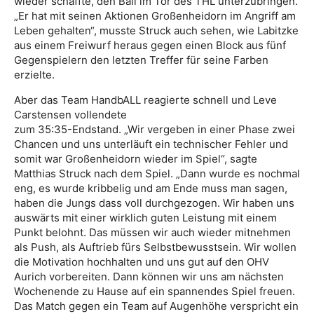
wieder schaffte, den Ball im Tor des THL unterzubringen.
„Er hat mit seinen Aktionen Großenheidorn im Angriff am
Leben gehalten“, musste Struck auch sehen, wie Labitzke
aus einem Freiwurf heraus gegen einen Block aus fünf
Gegenspielern den letzten Treffer für seine Farben
erzielte.
Aber das Team HandbALL reagierte schnell und Leve
Carstensen vollendete
zum 35:35-Endstand. „Wir vergeben in einer Phase zwei
Chancen und uns unterläuft ein technischer Fehler und
somit war Großenheidorn wieder im Spiel“, sagte
Matthias Struck nach dem Spiel. „Dann wurde es nochmal
eng, es wurde kribbelig und am Ende muss man sagen,
haben die Jungs dass voll durchgezogen. Wir haben uns
auswärts mit einer wirklich guten Leistung mit einem
Punkt belohnt. Das müssen wir auch wieder mitnehmen
als Push, als Auftrieb fürs Selbstbewusstsein. Wir wollen
die Motivation hochhalten und uns gut auf den OHV
Aurich vorbereiten. Dann können wir uns am nächsten
Wochenende zu Hause auf ein spannendes Spiel freuen.
Das Match gegen ein Team auf Augenhöhe verspricht ein