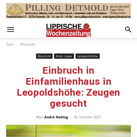
Start
Blaulicht
Blaulicht
Kreis Lippe
Leopoldshöhe
Einbruch in
Einfamilienhaus in
Leopoldshöhe: Zeugen
gesucht
Von
André Nolting
-
30. Oktober 2023