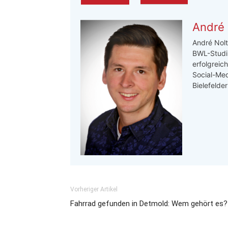
André 
André Nolt
BWL-Studi
erfolgreic
Social-Med
Bielefelde
Vorheriger Artikel
Fahrrad gefunden in Detmold: Wem gehört es?