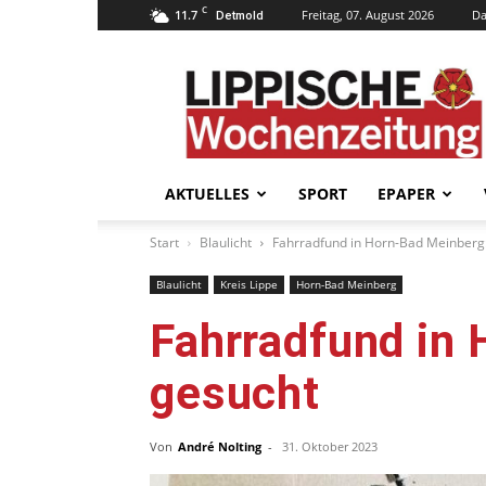
C
11.7
Freitag, 07. August 2026
Da
Detmold
Lippische
Wochenzeitung
–
LWZ24.de
AKTUELLES
SPORT
EPAPER
Start
Blaulicht
Fahrradfund in Horn-Bad Meinberg:
Blaulicht
Kreis Lippe
Horn-Bad Meinberg
Fahrradfund in 
gesucht
Von
André Nolting
-
31. Oktober 2023