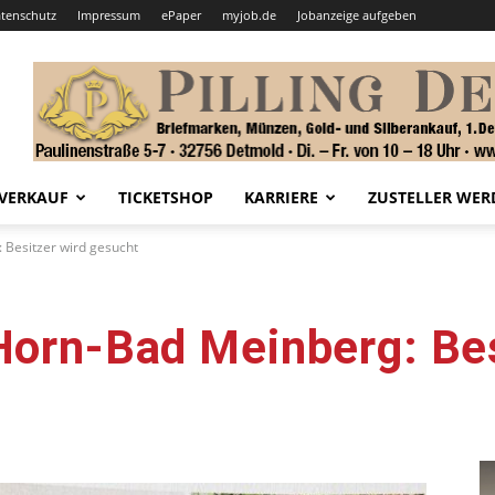
tenschutz
Impressum
ePaper
myjob.de
Jobanzeige aufgeben
VERKAUF
TICKETSHOP
KARRIERE
ZUSTELLER WER
 Besitzer wird gesucht
Horn-Bad Meinberg: Bes