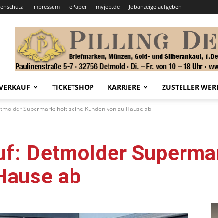
tenschutz
Impressum
ePaper
myjob.de
Jobanzeige aufgeben
VERKAUF
TICKETSHOP
KARRIERE
ZUSTELLER WER
Detmolder Supermarkt holt seine Kunden von zu Hause ab
uf: Detmolder Supermar
Hause ab