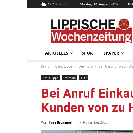
C
12
Montag, 10. August 2026
Da
Detmold
Lippische
Wochenzeitung
–
LWZ24.de
AKTUELLES
SPORT
EPAPER
Start
Kreis Lippe
Detmold
Bei Anruf Einkauf: 
Kreis Lippe
Detmold
TOP
Bei Anruf Einka
Kunden von zu 
Von
Yves Brummel
-
17. November 2023