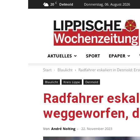
C
20
Donnerstag, 06. August 2026
Detmold
Lippische
Wochenzeitung
–
LWZ24.de
AKTUELLES
SPORT
EPAPER
Start
Blaulicht
Radfahrer eskaliert in Detmold: Er
Blaulicht
Kreis Lippe
Detmold
Radfahrer eskal
weggeworfen, da
Von
André Nolting
-
22. November 2023