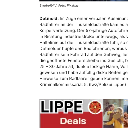
Symbolbild. Foto: Pixabay
Detmold.
Im Zuge einer verbalen Auseinan
Radfahrer an der Thusneldastraße kam es a
Körperverletzung. Der 57-jährige Autofahr
in Richtung Industriestraße unterwegs, als 
Haltelinie auf die Thusneldastraße fuhr, s
Detmolder hupte den Radfahrer an, woraus e
Radfahrer sein Fahrrad auf den Gehweg, lie
die geöffnete Fensterscheibe ins Gesicht, b
25 – 30 Jahre alt, dunkle lockige Haare, Vol
gewesen und habe auffällig dicke Reifen ge
Hinweise zum Radfahrer geben können, meld
Kriminalkommissariat 5. (lwz/Polizei Lippe)