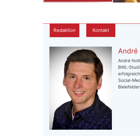
Redaktion
Kontakt
André 
André Nolt
BWL-Studi
erfolgreic
Social-Med
Bielefelde