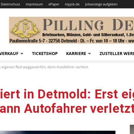
Datenschutz
Impressum
ePaper
myjob.de
Jobanzeige aufgeben
VERKAUF
TICKETSHOP
KARRIERE
ZUSTELLER WER
st eigenes Rad weggeworfen, dann Autofahrer verletzt
iert in Detmold: Erst e
nn Autofahrer verletz