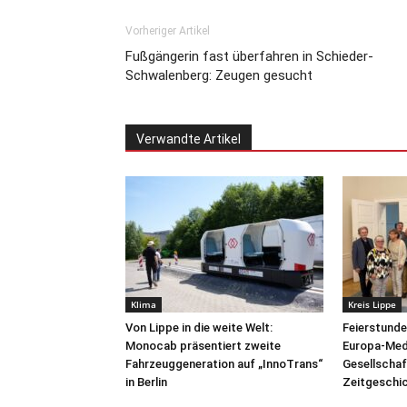
Vorheriger Artikel
Fußgängerin fast überfahren in Schieder-
Schwalenberg: Zeugen gesucht
Verwandte Artikel
Klima
Kreis Lippe
Von Lippe in die weite Welt:
Feierstunde
Monocab präsentiert zweite
Europa-Meda
Fahrzeuggeneration auf „InnoTrans“
Gesellschaft
in Berlin
Zeitgeschi