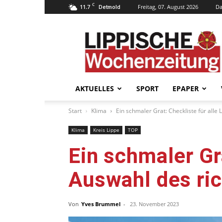
C
11.7
Freitag, 07. August 2026
Da
Detmold
Lippische
Wochenzeitung
–
LWZ24.de
AKTUELLES
SPORT
EPAPER
Start
Klima
Ein schmaler Grat: Checkliste für alle
Klima
Kreis Lippe
TOP
Ein schmaler Gra
Auswahl des ric
Von
Yves Brummel
-
23. November 2023