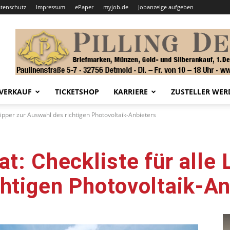
tenschutz
Impressum
ePaper
myjob.de
Jobanzeige aufgeben
VERKAUF
TICKETSHOP
KARRIERE
ZUSTELLER WER
 Lipper zur Auswahl des richtigen Photovoltaik-Anbieters
t: Checkliste für alle 
htigen Photovoltaik-An