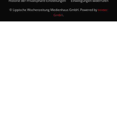
Historie der Privatsphäre-Einstellungen
Einwilligungen widerrufen
© Lippische Wochenzeitung Medienhaus GmbH. Powered by
noxtec
GmbH
.