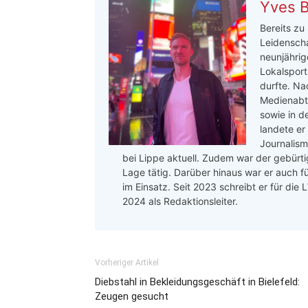
Yves 
Bereits zu
Leidenscha
neunjährige
Lokalsport
durfte. Na
Medienabte
sowie in d
landete er
Journalis
bei Lippe aktuell. Zudem war der gebürtig
Lage tätig. Darüber hinaus war er auch f
im Einsatz. Seit 2023 schreibt er für die
2024 als Redaktionsleiter.
Vorheriger Artikel
Diebstahl in Bekleidungsgeschäft in Bielefeld:
Zeugen gesucht