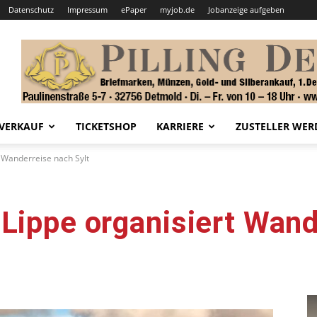
Datenschutz
Impressum
ePaper
myjob.de
Jobanzeige aufgeben
VERKAUF
TICKETSHOP
KARRIERE
ZUSTELLER WER
 Wanderreise nach Sylt
Lippe organisiert Wand