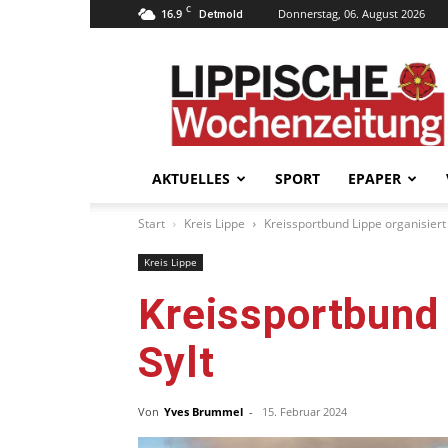
C
16.9
Donnerstag, 06. August 2026
Detmold
Lippische
Wochenzeitung
–
LWZ24.de
AKTUELLES
SPORT
EPAPER
Start
Kreis Lippe
Kreissportbund Lippe organisiert
Kreis Lippe
Kreissportbund 
Sylt
Von
Yves Brummel
-
15. Februar 2024