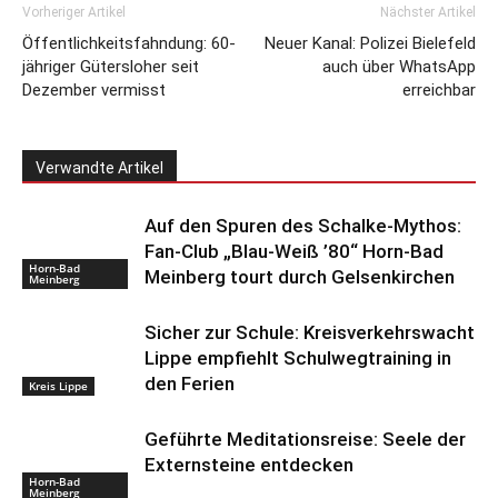
Vorheriger Artikel
Nächster Artikel
Öffentlichkeitsfahndung: 60-
Neuer Kanal: Polizei Bielefeld
jähriger Gütersloher seit
auch über WhatsApp
Dezember vermisst
erreichbar
Verwandte Artikel
Auf den Spuren des Schalke-Mythos:
Fan-Club „Blau-Weiß ’80“ Horn-Bad
Horn-Bad
Meinberg tourt durch Gelsenkirchen
Meinberg
Sicher zur Schule: Kreisverkehrswacht
Lippe empfiehlt Schulwegtraining in
den Ferien
Kreis Lippe
Geführte Meditationsreise: Seele der
Externsteine entdecken
Horn-Bad
Meinberg