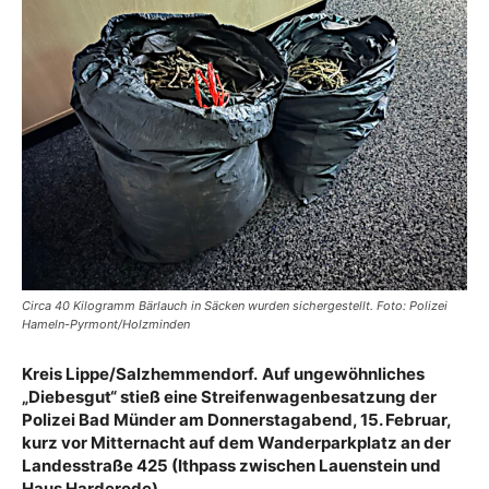
Circa 40 Kilogramm Bärlauch in Säcken wurden sichergestellt. Foto: Polizei
Hameln-Pyrmont/Holzminden
Kreis Lippe/Salzhemmendorf.
Auf ungewöhnliches
„Diebesgut“ stieß eine Streifenwagenbesatzung der
Polizei Bad Münder am Donnerstagabend, 15. Februar,
kurz vor Mitternacht auf dem Wanderparkplatz an der
Landesstraße 425 (Ithpass zwischen Lauenstein und
Haus Harderode).