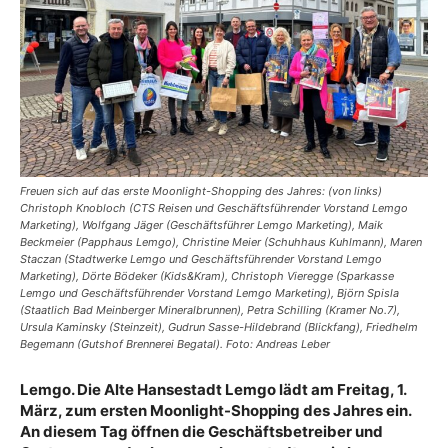
Freuen sich auf das erste Moonlight-Shopping des Jahres: (von links)
Christoph Knobloch (CTS Reisen und Geschäftsführender Vorstand Lemgo
Marketing), Wolfgang Jäger (Geschäftsführer Lemgo Marketing), Maik
Beckmeier (Papphaus Lemgo), Christine Meier (Schuhhaus Kuhlmann), Maren
Staczan (Stadtwerke Lemgo und Geschäftsführender Vorstand Lemgo
Marketing), Dörte Bödeker (Kids&Kram), Christoph Vieregge (Sparkasse
Lemgo und Geschäftsführender Vorstand Lemgo Marketing), Björn Spisla
(Staatlich Bad Meinberger Mineralbrunnen), Petra Schilling (Kramer No.7),
Ursula Kaminsky (Steinzeit), Gudrun Sasse-Hildebrand (Blickfang), Friedhelm
Begemann (Gutshof Brennerei Begatal). Foto: Andreas Leber
Lemgo. Die Alte Hansestadt Lemgo lädt am Freitag, 1.
März, zum ersten Moonlight-Shopping des Jahres ein.
An diesem Tag öffnen die Geschäftsbetreiber und