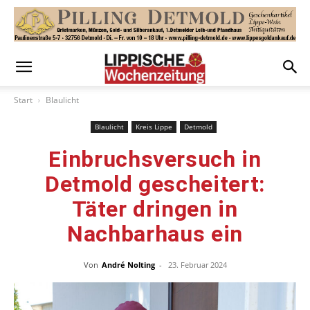
Start
Blaulicht
Blaulicht
Kreis Lippe
Detmold
Einbruchsversuch in
Detmold gescheitert:
Täter dringen in
Nachbarhaus ein
Von
André Nolting
-
23. Februar 2024