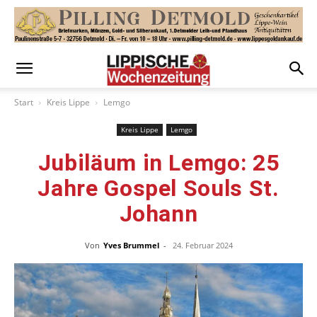
Start
Kreis Lippe
Lemgo
Kreis Lippe
Lemgo
Jubiläum in Lemgo: 25
Jahre Gospel Souls St.
Johann
Von
Yves Brummel
-
24. Februar 2024