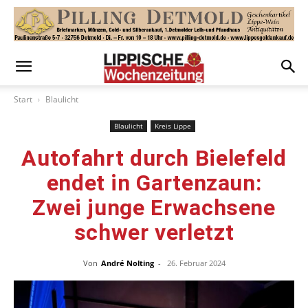
Start
Blaulicht
Blaulicht
Kreis Lippe
Autofahrt durch Bielefeld
endet in Gartenzaun:
Zwei junge Erwachsene
schwer verletzt
Von
André Nolting
-
26. Februar 2024