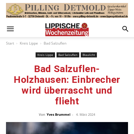
Start
Kreis Lippe
Bad Salzuflen
Kreis Lippe
Bad Salzuflen
Blaulicht
Bad Salzuflen-
Holzhausen: Einbrecher
wird überrascht und
flieht
Von
Yves Brummel
-
4. März 2024