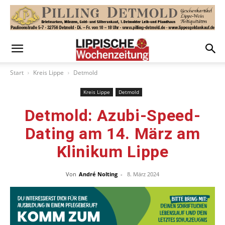
Start
Kreis Lippe
Detmold
Kreis Lippe
Detmold
Detmold: Azubi-Speed-
Dating am 14. März am
Klinikum Lippe
Von
André Nolting
-
8. März 2024