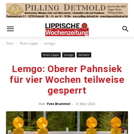
Start
Kreis Lippe
Lemgo
Kreis Lippe
Lemgo
Verkehr
Lemgo: Oberer Pahnsiek
für vier Wochen teilweise
gesperrt
Von
Yves Brummel
-
8. März 2024