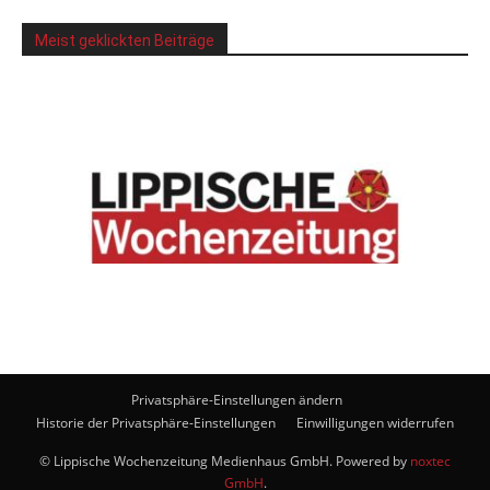
Meist geklickten Beiträge
Privatsphäre-Einstellungen ändern
Historie der Privatsphäre-Einstellungen
Einwilligungen widerrufen
© Lippische Wochenzeitung Medienhaus GmbH. Powered by
noxtec
GmbH
.