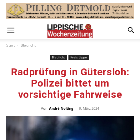
Start
Blaulicht
Blaulicht
Kreis Lippe
Radprüfung in Gütersloh:
Polizei bittet um
vorsichtige Fahrweise
Von
André Nolting
-
9. März 2024