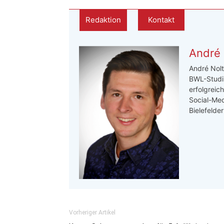
Redaktion
Kontakt
André 
André Nolt
BWL-Studi
erfolgreic
Social-Med
Bielefelde
Vorheriger Artikel