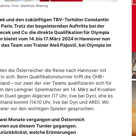
lnahme. Foto: Matthias Wieking
ek und den zukünftigen TBV-Torhüter Constantin
Paris. Trotz der begeisternden Auftritte bei
der
cek und Co. die direkte Qualifikation für
Olympia
r bietet vom 14. bis 17. März 2024 in
Hannover nun
r das Team von Trainer Aleš
Pajovič, bei Olympia im
ten die Österreicher die Reise nach Hannover mit
n sich. Beim Qualifikationsturnier trifft die ÖHB-
and – nur zwei der vier Teams qualifizieren sich für
 um den Lemgoer Spielmacher am 14. März auf Kroatien
ein Duell gegen Algerien (17 Uhr, live bei Dyn), ehe es
hland kommt (14.10 Uhr, live bei Dyn und ARD). Wir
ieler vor den wichtigen Spielen gesprochen.
zwei Monate vergangen und Österreich
ionen aus diesem Turnier gegangen.
zurückblickst, welche Erinnerungen