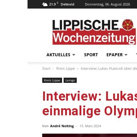
C
21.9
Donnerstag, 06. August 2026
Detmold
Lippische
Wochenzeitung
–
LWZ24.de
AKTUELLES
SPORT
EPAPER
Start
Kreis Lippe
Interview: Lukas Hutecek über d
Kreis Lippe
Lemgo
Interview: Luka
einmalige Olym
Von
André Nolting
-
15. März 2024