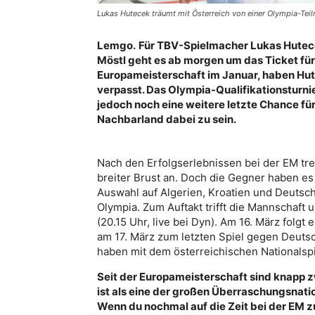
Lukas Hutecek träumt mit Österreich von einer Olympia-Tei
Lemgo.
Für TBV-Spielmacher Lukas Hutec
Möstl geht es ab morgen um das Ticket für 
Europameisterschaft im Januar, haben Hute
verpasst. Das Olympia-Qualifikationsturnie
jedoch noch eine weitere letzte Chance fü
Nachbarland dabei zu sein.
Nach den Erfolgserlebnissen bei der EM tre
breiter Brust an. Doch die Gegner haben es i
Auswahl auf Algerien, Kroatien und Deutschl
Olympia. Zum Auftakt trifft die Mannschaft
(20.15 Uhr, live bei Dyn). Am 16. März folgt 
am 17. März zum letzten Spiel gegen Deutsc
haben mit dem österreichischen Nationalsp
Seit der Europameisterschaft sind knapp 
ist als eine der großen Überraschungsnat
Wenn du nochmal auf die Zeit bei der EM 