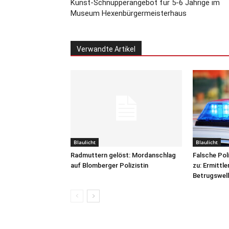
Kunst-Schnupperangebot für 5-6 Jährige im
Museum Hexenbürgermeisterhaus
Verwandte Artikel
Blaulicht
Blaulicht
Radmuttern gelöst: Mordanschlag
Falsche Pol
auf Blomberger Polizistin
zu: Ermittle
Betrugswell