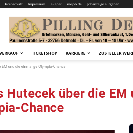
Datenschutz
Impressum
ePaper
myjob.de
Jobanzeige aufgeben
VERKAUF
TICKETSHOP
KARRIERE
ZUSTELLER WER
ie EM und die einmalige Olympia-Chance
s Hutecek über die EM 
pia-Chance