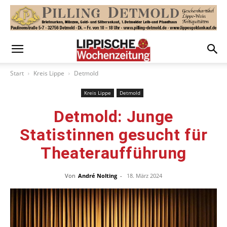
Start
Kreis Lippe
Detmold
Kreis Lippe
Detmold
Detmold: Junge
Statistinnen gesucht für
Theateraufführung
Von
André Nolting
-
18. März 2024