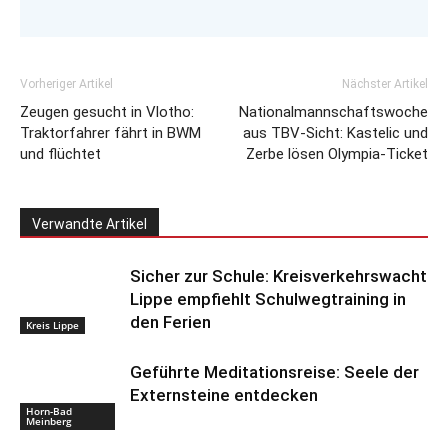
Vorheriger Artikel
Nächster Artikel
Zeugen gesucht in Vlotho:
Nationalmannschaftswoche
Traktorfahrer fährt in BWM
aus TBV-Sicht: Kastelic und
und flüchtet
Zerbe lösen Olympia-Ticket
Verwandte Artikel
Sicher zur Schule: Kreisverkehrswacht
Lippe empfiehlt Schulwegtraining in
den Ferien
Kreis Lippe
Geführte Meditationsreise: Seele der
Externsteine entdecken
Horn-Bad
Meinberg