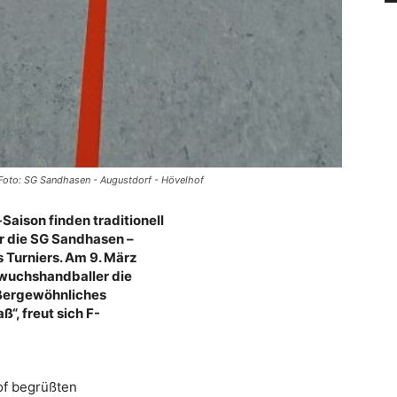
. Foto: SG Sandhasen - Augustdorf - Hövelhof
aison finden traditionell
ar die SG Sandhasen –
 Turniers. Am 9. März
hwuchshandballer die
ußergewöhnliches
ß“, freut sich F-
of begrüßten