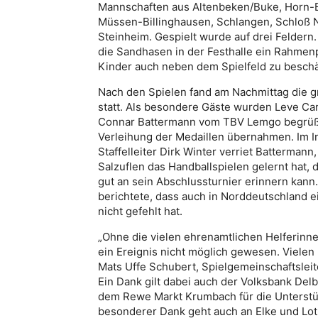
Mannschaften aus Altenbeken/Buke, Horn-
Müssen-Billinghausen, Schlangen, Schloß
Steinheim. Gespielt wurde auf drei Feldern
die Sandhasen in der Festhalle ein Rahme
Kinder auch neben dem Spielfeld zu beschä
Nach den Spielen fand am Nachmittag die 
statt. Als besondere Gäste wurden Leve C
Connar Battermann vom TBV Lemgo begrüßt
Verleihung der Medaillen übernahmen. Im I
Staffelleiter Dirk Winter verriet Battermann
Salzuflen das Handballspielen gelernt hat, 
gut an sein Abschlussturnier erinnern kan
berichtete, dass auch in Norddeutschland e
nicht gefehlt hat.
„Ohne die vielen ehrenamtlichen Helferinn
ein Ereignis nicht möglich gewesen. Vielen 
Mats Uffe Schubert, Spielgemeinschaftslei
Ein Dank gilt dabei auch der Volksbank Del
dem Rewe Markt Krumbach für die Unterstü
besonderer Dank geht auch an Elke und Lot