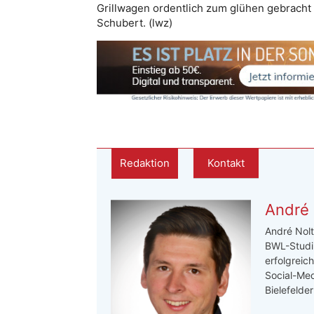
Grillwagen ordentlich zum glühen gebracht 
Schubert. (lwz)
Redaktion
Kontakt
André 
André Nolt
BWL-Studi
erfolgreic
Social-Med
Bielefelde