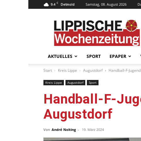
C
9.4
Samstag, 08. August 2026
D
Detmold
Lippische
Wochenzeitung
–
LWZ24.de
AKTUELLES
SPORT
EPAPER
Start
Kreis Lippe
Augustdorf
Handball-F-Jugend
Kreis Lippe
Augustdorf
Sport
Handball-F-Jug
Augustdorf
Von
André Nolting
-
19. März 2024