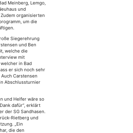
Bad Meinberg, Lemgo,
 Neuhaus und
. Zudem organisierten
nprogramm, um die
ftigen.
große Siegerehrung
arstensen und Ben
, welche die
nterview mit
, welcher in Bad
dass er sich noch sehr
n. Auch Carstensen
in Abschlussturnier
en und Helfer wäre so
Dank dafür“, erklärt
ter der SG Sandhasen.
brück-Rietberg und
tzung. „Ein
har, die den