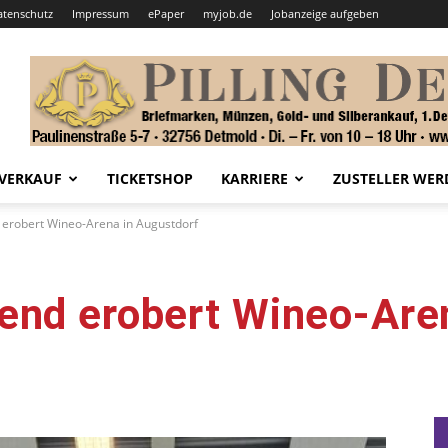
atenschutz
Impressum
ePaper
myjob.de
Jobanzeige aufgeben
VERKAUF
TICKETSHOP
KARRIERE
ZUSTELLER WER
 erobert Wineo-Arena in Augustdorf
end erobert Wineo-Are