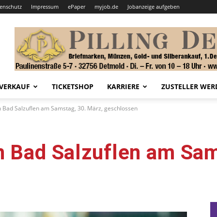
enschutz
Impressum
ePaper
myjob.de
Jobanzeige aufgeben
VERKAUF
TICKETSHOP
KARRIERE
ZUSTELLER WER
n Bad Salzuflen am Samstag, 30. März, geschlossen
n Bad Salzuflen am Sam