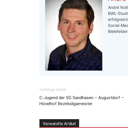
André Nolt
BWL-Studi
erfolgreic
Social-Med
Bielefelde
Vorheriger Artikel
C-Jugend der SG Sandhasen – Augustdorf –
Hövelhof Bezirksligameister
Verwandte Artikel