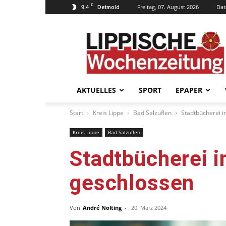
C
9.4
Freitag, 07. August 2026
Dat
Detmold
Lippische
Wochenzeitung
–
LWZ24.de
AKTUELLES
SPORT
EPAPER
Start
Kreis Lippe
Bad Salzuflen
Stadtbücherei i
Kreis Lippe
Bad Salzuflen
Stadtbücherei i
geschlossen
Von
André Nolting
-
20. März 2024