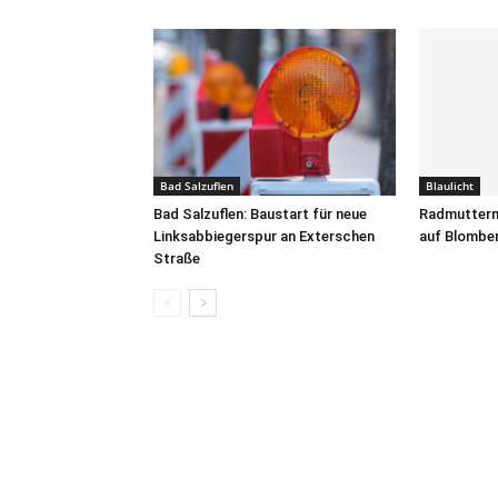
Bad Salzuflen
Blaulicht
Bad Salzuflen: Baustart für neue
Radmuttern
Linksabbiegerspur an Exterschen
auf Blomber
Straße