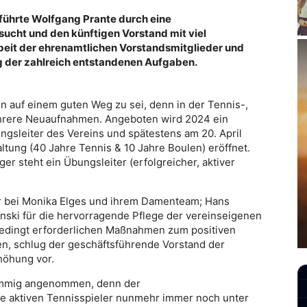
 führte Wolfgang Prante durch eine
ucht und den künftigen Vorstand mit viel
rbeit der ehrenamtlichen Vorstandsmitglieder und
ng der zahlreich entstandenen Aufgaben.
in auf einem guten Weg zu sei, denn in der Tennis-,
hrere Neuaufnahmen. Angeboten wird 2024 ein
gsleiter des Vereins und spätestens am 20. April
ltung (40 Jahre Tennis & 10 Jahre Boulen) eröffnet.
r steht ein Übungsleiter (erfolgreicher, aktiver
er bei Monika Elges und ihrem Damenteam; Hans
nski für die hervorragende Pflege der vereinseigenen
bedingt erforderlichen Maßnahmen zum positiven
en, schlug der geschäftsführende Vorstand der
höhung vor.
timmig angenommen, denn der
 die aktiven Tennisspieler nunmehr immer noch unter