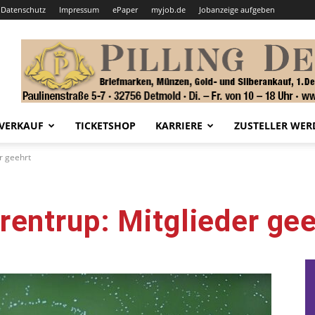
Datenschutz
Impressum
ePaper
myjob.de
Jobanzeige aufgeben
VERKAUF
TICKETSHOP
KARRIERE
ZUSTELLER WER
r geehrt
entrup: Mitglieder gee