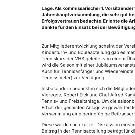
Lage. Als kommissarischer 1. Vorsitzender
Jahreshauptversammlung, die sehr gut bes
Erfolgsvertrauen bedachte. Er lobte die A
dankte für den Einsatz bei der Bewältigu
Zur Mitgliederentwicklung scheint der Vere
Kinderturn- und Bouleabteilung gab es me
Tenniskurs der VHS geleitet von einem Übun
wird die Saison mit einer Jubiläumsveransta
Auch für Tennisanfänger und Wiedereinsteige
Tennisspieler) zur Verfügung.
Insbesondere bedankten sich die Mitglied
Vieregge, Robert Eick und Chef Alfred Kami
Tennis- und Freizeitanlage. Um die saison
Erhalt der gesamten Anlage zu gewährleist
Versammlung eine geringfügige Beitragser
Diese wurde nach kurzer Diskussion eins
Beitrag in der Tennisabteilung beträgt für