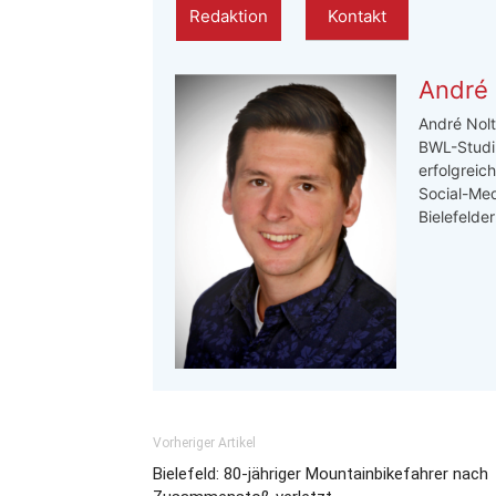
Redaktion
Kontakt
André 
André Nolt
BWL-Studi
erfolgreic
Social-Med
Bielefelde
Vorheriger Artikel
Bielefeld: 80-jähriger Mountainbikefahrer nach