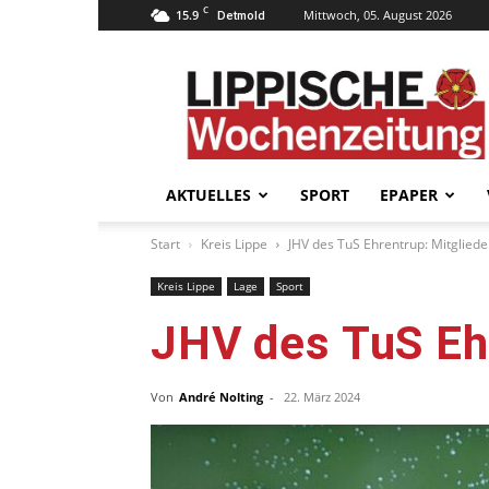
C
15.9
Mittwoch, 05. August 2026
Detmold
Lippische
Wochenzeitung
–
LWZ24.de
AKTUELLES
SPORT
EPAPER
Start
Kreis Lippe
JHV des TuS Ehrentrup: Mitgliede
Kreis Lippe
Lage
Sport
JHV des TuS Ehr
Von
André Nolting
-
22. März 2024