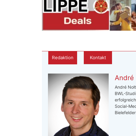
Redaktion
Kontakt
André 
André Nolt
BWL-Studi
erfolgreic
Social-Med
Bielefelde