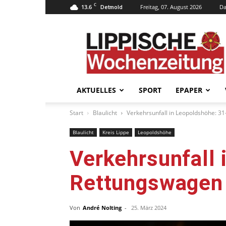
C
13.6
Freitag, 07. August 2026
Da
Detmold
Lippische
Wochenzeitung
–
LWZ24.de
AKTUELLES
SPORT
EPAPER
Start
Blaulicht
Verkehrsunfall in Leopoldshöhe: 3
Blaulicht
Kreis Lippe
Leopoldshöhe
Verkehrsunfall 
Rettungswagen 
Von
André Nolting
-
25. März 2024