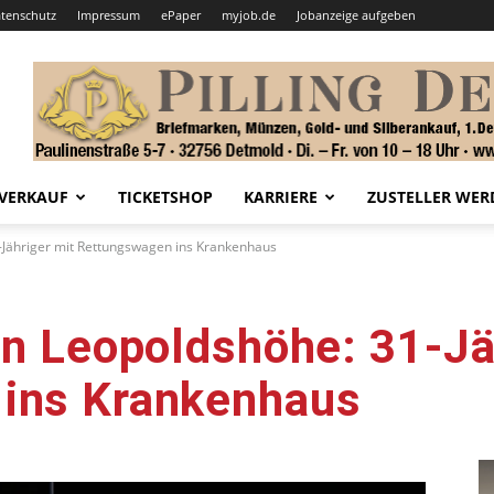
tenschutz
Impressum
ePaper
myjob.de
Jobanzeige aufgeben
VERKAUF
TICKETSHOP
KARRIERE
ZUSTELLER WER
1-Jähriger mit Rettungswagen ins Krankenhaus
in Leopoldshöhe: 31-Jä
ins Krankenhaus