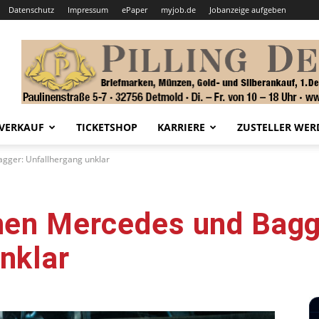
Datenschutz
Impressum
ePaper
myjob.de
Jobanzeige aufgeben
VERKAUF
TICKETSHOP
KARRIERE
ZUSTELLER WER
agger: Unfallhergang unklar
chen Mercedes und Bagg
nklar