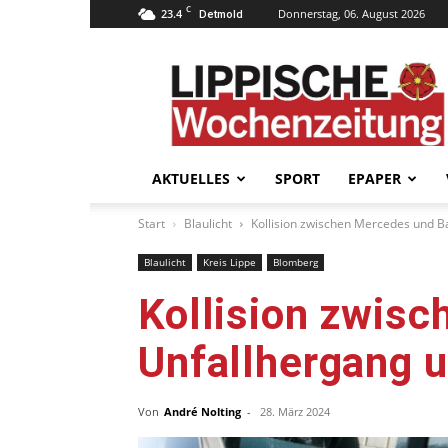
C
23.4
Donnerstag, 06. August 2026
Detmold
Lippische
Wochenzeitung
–
LWZ24.de
AKTUELLES
SPORT
EPAPER
Start
Blaulicht
Kollision zwischen Mercedes und B
Blaulicht
Kreis Lippe
Blomberg
Kollision zwis
Unfallhergang u
Von
André Nolting
-
28. März 2024