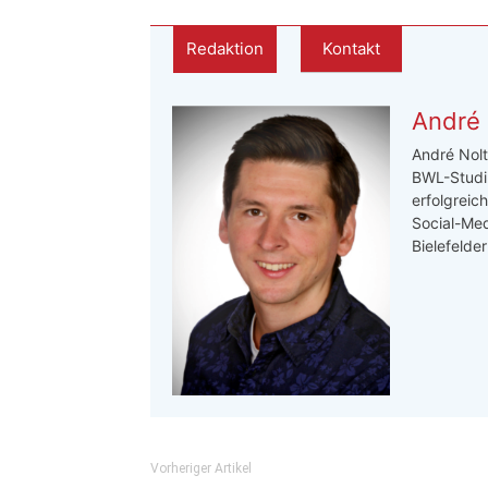
Redaktion
Kontakt
André 
André Nolt
BWL-Studi
erfolgreic
Social-Med
Bielefelde
Vorheriger Artikel