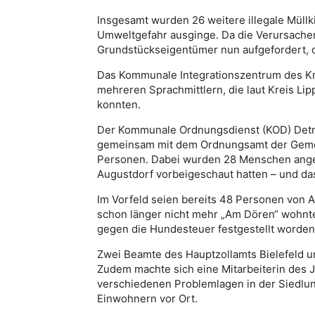
Insgesamt wurden 26 weitere illegale Müllk
Umweltgefahr ausginge. Da die Verursacher 
Grundstückseigentümer nun aufgefordert, d
Das Kommunale Integrationszentrum des Kre
mehreren Sprachmittlern, die laut Kreis Lip
konnten.
Der Kommunale Ordnungsdienst (KOD) Detmo
gemeinsam mit dem Ordnungsamt der Gemei
Personen. Dabei wurden 28 Menschen anget
Augustdorf vorbeigeschaut hatten – und d
Im Vorfeld seien bereits 48 Personen von 
schon länger nicht mehr „Am Dören“ wohnte
gegen die Hundesteuer festgestellt worden
Zwei Beamte des Hauptzollamts Bielefeld un
Zudem machte sich eine Mitarbeiterin des 
verschiedenen Problemlagen in der Siedlun
Einwohnern vor Ort.