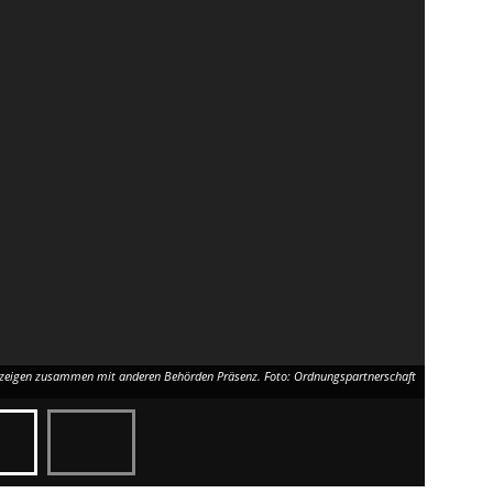
 zeigen zusammen mit anderen Behörden Präsenz. Foto: Ordnungspartnerschaft
Der Kommun
Augustdorf