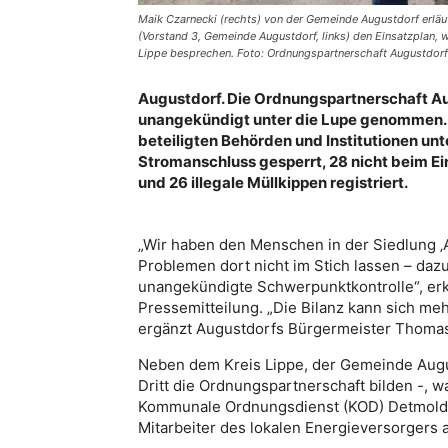
Maik Czarnecki (rechts) von der Gemeinde Augustdorf erlä
(Vorstand 3, Gemeinde Augustdorf, links) den Einsatzplan,
Lippe besprechen. Foto: Ordnungspartnerschaft Augustdorf
Augustdorf. Die Ordnungspartnerschaft Au
unangekündigt unter die Lupe genommen. D
beteiligten Behörden und Institutionen 
Stromanschluss gesperrt, 28 nicht beim E
und 26 illegale Müllkippen registriert.
„Wir haben den Menschen in der Siedlung ‚
Problemen dort nicht im Stich lassen – daz
unangekündigte Schwerpunktkontrolle“, erkl
Pressemitteilung. „Die Bilanz kann sich mehr
ergänzt Augustdorfs Bürgermeister Thomas
Neben dem Kreis Lippe, der Gemeinde Augus
Dritt die Ordnungspartnerschaft bilden -, 
Kommunale Ordnungsdienst (KOD) Detmold-L
Mitarbeiter des lokalen Energieversorgers a