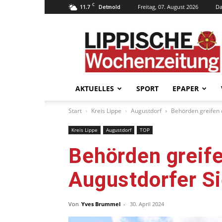
C
11.7
Freitag, 07. August 2026
Da
Detmold
Lippische
Wochenzeitung
–
LWZ24.de
AKTUELLES
SPORT
EPAPER
Start
Kreis Lippe
Augustdorf
Behörden greifen 
Kreis Lippe
Augustdorf
TOP
Behörden greife
Augustdorfer S
Von
Yves Brummel
-
30. April 2024