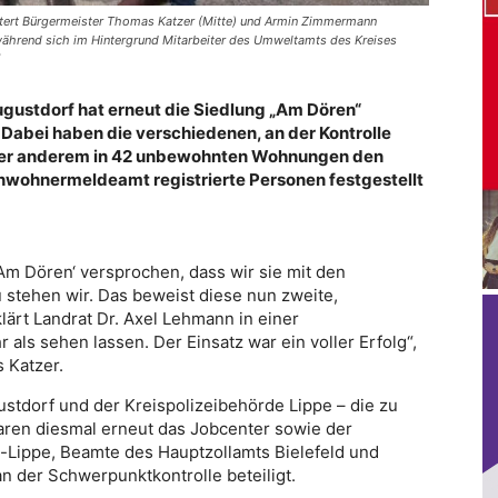
utert Bürgermeister Thomas Katzer (Mitte) und Armin Zimmermann
 während sich im Hintergrund Mitarbeiter des Umweltamts des Kreises
gustdorf hat erneut die Siedlung „Am Dören“
abei haben die verschiedenen, an der Kontrolle
unter anderem in 42 unbewohnten Wohnungen den
inwohnermeldeamt registrierte Personen festgestellt
Am Dören‘ versprochen, dass wir sie mit den
u stehen wir. Das beweist diese nun zweite,
ärt Landrat Dr. Axel Lehmann in einer
 als sehen lassen. Der Einsatz war ein voller Erfolg“,
 Katzer.
tdorf und der Kreispolizeibehörde Lippe – die zu
waren diesmal erneut das Jobcenter sowie der
ippe, Beamte des Hauptzollamts Bielefeld und
n der Schwerpunktkontrolle beteiligt.