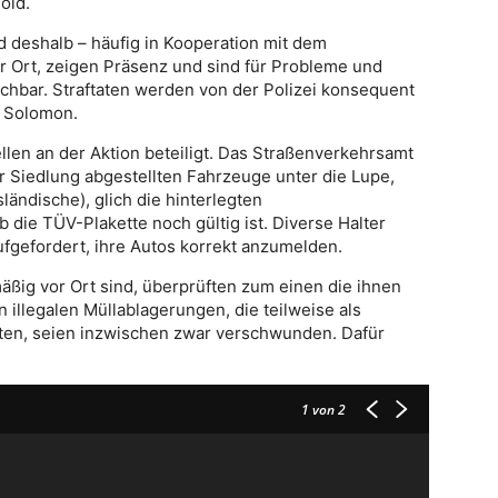
old.
 deshalb – häufig in Kooperation mit dem
 Ort, zeigen Präsenz und sind für Probleme und
hbar. Straftaten werden von der Polizei konsequent
t Solomon.
llen an der Aktion beteiligt. Das Straßenverkehrsamt
 Siedlung abgestellten Fahrzeuge unter die Lupe,
ändische), glich die hinterlegten
 die TÜV-Plakette noch gültig ist. Diverse Halter
efordert, ihre Autos korrekt anzumelden.
äßig vor Ort sind, überprüften zum einen die ihnen
 illegalen Müllablagerungen, die teilweise als
en, seien inzwischen zwar verschwunden. Dafür
1
von 2