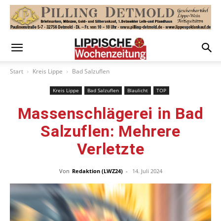
Start
Kreis Lippe
Bad Salzuflen
Kreis Lippe
Bad Salzuflen
Blaulicht
TOP
Massenschlägerei in Bad
Salzuflen: Mehrere
Verletzte
Von
Redaktion (LWZ24)
-
14. Juli 2024