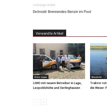
Vorheriger Artikel
Detmold: Brennendes Benzin im Pool
Verwandte Artikel
Kreis Lippe
Blaulicht
LIMO mit neuem Betreiber in Lage,
Traktor rut
Leopoldshöhe und Oerlinghausen
die Weser: 