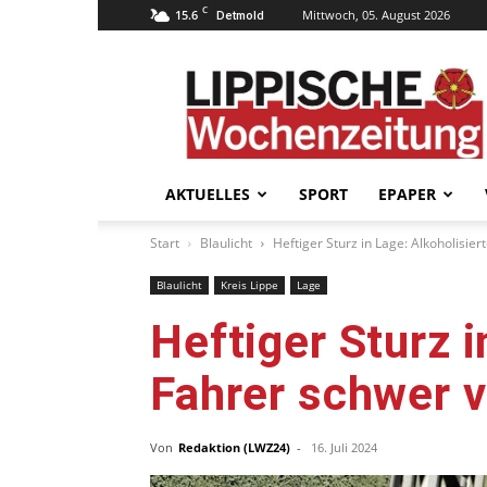
C
15.6
Mittwoch, 05. August 2026
Detmold
Lippische
Wochenzeitung
–
LWZ24.de
AKTUELLES
SPORT
EPAPER
Start
Blaulicht
Heftiger Sturz in Lage: Alkoholisier
Blaulicht
Kreis Lippe
Lage
Heftiger Sturz i
Fahrer schwer v
Von
Redaktion (LWZ24)
-
16. Juli 2024