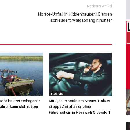
Nächster Artikel
Horror-Unfall in Hiddenhausen: Citroën
schleudert Waldabhang hinunter
Blaulicht
scht bei Petershagen in
Mit 3,88 Promille am Steuer: Polizei
Fahrer kann sich retten
stoppt Autofahrer ohne
Führerschein in Hessisch Oldendorf