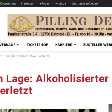
Datenschutz
Impressum
ePaper
myjob.de
Jobanzeige aufgeben
VERKAUF
TICKETSHOP
KARRIERE
ZUSTELLER WER
ter E-Scooter-Fahrer schwer verletzt
n Lage: Alkoholisierter
erletzt