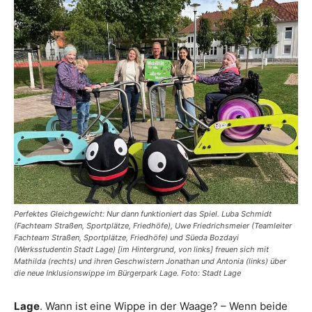
Perfektes Gleichgewicht: Nur dann funktioniert das Spiel. Luba Schmidt
(Fachteam Straßen, Sportplätze, Friedhöfe), Uwe Friedrichsmeier (Teamleiter
Fachteam Straßen, Sportplätze, Friedhöfe) und Süeda Bozdayi
(Werksstudentin Stadt Lage) [im Hintergrund, von links] freuen sich mit
Mathilda (rechts) und ihren Geschwistern Jonathan und Antonia (links) über
die neue Inklusionswippe im Bürgerpark Lage. Foto: Stadt Lage
Lage
. Wann ist eine Wippe in der Waage? – Wenn beide