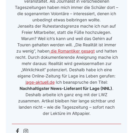
veranstaltet. Als Journalist in verschiedenen
Tageszeitungen haben mich immer die Schüler dort –
die sogenannten Volontäre – interessiert, denen ich
unbedingt etwas beibringen wollte.
Jenseits der Ruhestandsgrenze mache ich nun auf
Freier Mitarbeiter, statt die Füße hochzulegen.
Warum? Weil ich’s kann und weil das Gehirn auf
Touren gehalten werden will. „Die Realität ist immer
zu wenig“, haben
die Romantiker gesagt
und hatten
recht. Durch dokumentierende Aneignung mache ich
mehr daraus: Realität wird gewissermaßen zur
„Wirklichkeit“ potenziert. Deshalb habe ich eine
eigene Online-Zeitung für Lage ins Leben gerufen:
lage-aktuell.de
Ich beanspruche den Titel:
Nachhaltigster News-Lieferant für Lage (NNL)
.
Deshalb arbeite ich ganz eng mit der LWZ
zusammen. Artikel bleiben hier lange sichtbar und
landen nicht – wie die Tageszeitung – sofort nach
der Lektüre im Altpapier.