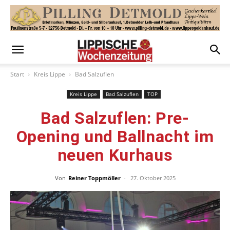
Start
Kreis Lippe
Bad Salzuflen
Kreis Lippe
Bad Salzuflen
TOP
Bad Salzuflen: Pre-
Opening und Ballnacht im
neuen Kurhaus
Von
Reiner Toppmöller
-
27. Oktober 2025