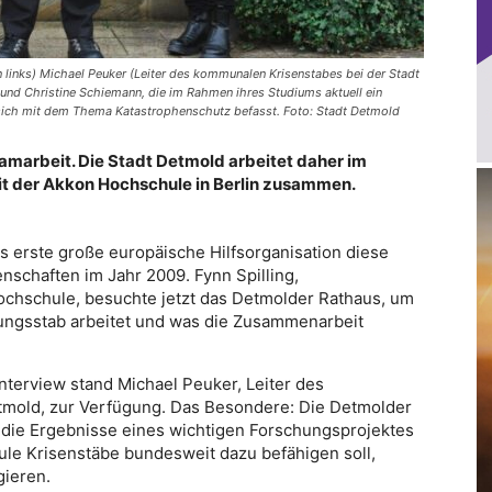
 links) Michael Peuker (Leiter des kommunalen Krisenstabes bei der Stadt
 und Christine Schiemann, die im Rahmen ihres Studiums aktuell ein
sich mit dem Thema Katastrophenschutz befasst. Foto: Stadt Detmold
amarbeit. Die Stadt Detmold arbeitet daher im
t der Akkon Hochschule in Berlin zusammen.
als erste große europäische Hilfsorganisation diese
chaften im Jahr 2009. Fynn Spilling,
Hochschule, besuchte jetzt das Detmolder Rathaus, um
tungsstab arbeitet und was die Zusammenarbeit
nterview stand Michael Peuker, Leiter des
tmold, zur Verfügung. Das Besondere: Die Detmolder
n die Ergebnisse eines wichtigen Forschungsprojektes
dule Krisenstäbe bundesweit dazu befähigen soll,
gieren.