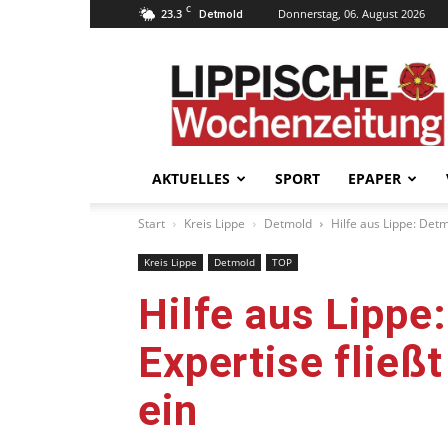
C
23.3
Donnerstag, 06. August 2026
Detmold
Lippische
Wochenzeitung
–
LWZ24.de
AKTUELLES
SPORT
EPAPER
Start
Kreis Lippe
Detmold
Hilfe aus Lippe: Det
Kreis Lippe
Detmold
TOP
Hilfe aus Lippe
Expertise fließ
ein