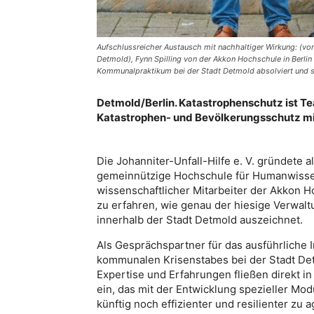
Aufschlussreicher Austausch mit nachhaltiger Wirkung: (von
Detmold), Fynn Spilling von der Akkon Hochschule in Berlin
Kommunalpraktikum bei der Stadt Detmold absolviert und 
Detmold/Berlin. Katastrophenschutz ist Te
Katastrophen- und Bevölkerungsschutz mi
Die Johanniter-Unfall-Hilfe e. V. gründete 
gemeinnützige Hochschule für Humanwissens
wissenschaftlicher Mitarbeiter der Akkon 
zu erfahren, wie genau der hiesige Verwal
innerhalb der Stadt Detmold auszeichnet.
Als Gesprächspartner für das ausführliche I
kommunalen Krisenstabes bei der Stadt De
Expertise und Erfahrungen fließen direkt i
ein, das mit der Entwicklung spezieller Mo
künftig noch effizienter und resilienter zu a