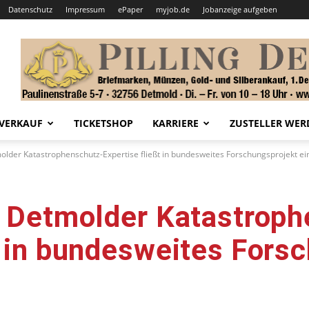
Datenschutz
Impressum
ePaper
myjob.de
Jobanzeige aufgeben
VERKAUF
TICKETSHOP
KARRIERE
ZUSTELLER WER
molder Katastrophenschutz-Expertise fließt in bundesweites Forschungsprojekt ei
: Detmolder Katastrop
t in bundesweites Fors