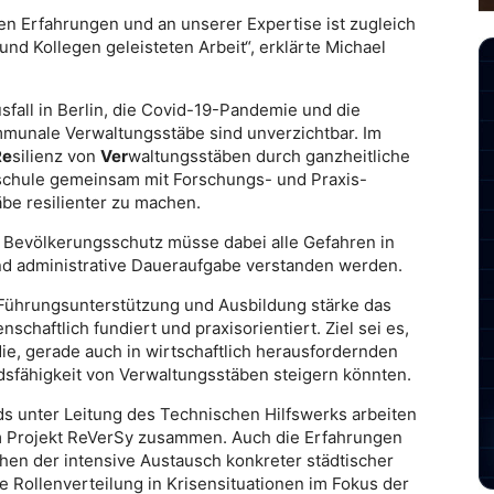
en Erfahrungen und an unserer Expertise ist zugleich
d Kollegen geleisteten Arbeit“, erklärte Michael
sfall in Berlin, die Covid-19-Pandemie und die
munale Verwaltungsstäbe sind unverzichtbar. Im
Re
silienz von
Ver
waltungsstäben durch ganzheitliche
schule gemeinsam mit Forschungs- und Praxis-
be resilienter zu machen.
d Bevölkerungsschutz müsse dabei alle Gefahren in
und administrative Daueraufgabe verstanden werden.
 Führungsunterstützung und Ausbildung stärke das
chaftlich fundiert und praxisorientiert. Ziel sei es,
e, gerade auch in wirtschaftlich herausfordernden
sfähigkeit von Verwaltungsstäben steigern könnten.
ds unter Leitung des Technischen Hilfswerks arbeiten
im Projekt ReVerSy zusammen. Auch die Erfahrungen
ehen der intensive Austausch konkreter städtischer
 Rollenverteilung in Krisensituationen im Fokus der