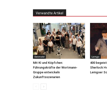
Verwandte Artikel
Detmold
Lemgo
Mit KI und Köpfchen:
400 begeist
Führungskräfte der Wortmann-
Sherlock Ho
Gruppe entwickeln
Lemgoer S
Zukunftsszenarien