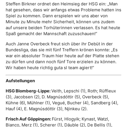
Steffen Birkner ordnet den Heimsieg der HSG ein: „Man
hat gesehen, dass wir anfangs etwas Probleme hatten ins
Spiel zu kommen. Dann erspielen wir uns aber von
Minute zu Minute mehr Sicherheit, können uns zudem
auf unsere beiden Torhüterinnen verlassen. Es hat heute
Spaß gemacht der Mannschaft zuzuschauen!“
Auch Janne Overbeck freut sich über ihr Debüt in der
Bundesliga, das sie mit fünf Treffern krönen konnte: „Es
war ein absoluter Traum hier heute auf der Platte stehen
zu dürfen und dann noch fünf Tore erzielen zu können.
Wir haben heute richtig guta sl team agiert!“
Aufstellungen
HSG Blomberg-Lippe:
Veith, Lepschi (1), Roth; Rüffieux
(3), Jacobsen (2), D. Magnúsdóttir (5), Overbeck (5),
Kühne (6), Mühlner (1), Vegué, Bucher (4), Sandberg (4),
Hauf (4), E. Magnúsdóttir (3), Njinkeu (2).
Frisch Auf Göppingen:
Fürst, Hlogyik; Kynast, Watzl,
Bianco, Merz (1), Scherer (1), Däuble (2), De Bellis (1),