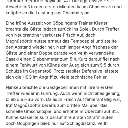
Torhüterin Petra Hlogyik auf 4:1. Die aggressive HSG-
Abwehr ließ in den ersten Minuten kaum Chancen zu und
knüpfte an die Leistung aus Chambéry an.
Eine frühe Auszeit von Göppingens Trainer Kiener
brachte die Gäste jedoch zurück ins Spiel. Durch Treffer
von Neubrandner verkürzte Frisch Auf, doch
Magnúsdóttir nutzte erneut das Tempospiel und stellte
den Abstand wieder her. Nach langer Angriffsphase der
Gäste und einer Doppelparade von Veith verwandelte
Sasaki einen Siebenmeter zum 5:4. Kurz darauf fiel nach
einem Fehlwurf von Kühne der Ausgleich zum 5:5 durch
Schulze im Gegenstoß. Trotz stabiler Defensive leistete
sich die HSG im Angriff zu viele technische Fehler.
Njinkeu brachte die Gastgeberinnen mit ihrem ersten
Treffer wieder in Führung. Auch wenn nicht alles gelang,
blieb die HSG vorn. Da auch Frisch Auf fehleranfällig war,
traf Magnúsdóttir bereits zum dritten Mal über das
schnelle Umschaltspiel und erhöhte in Überzahl auf 8:5.
Kühne kassierte kurz darauf ihre ersten Strafminuten,
doch Göppingen blieb nur auf Schlagdistanz. Veith