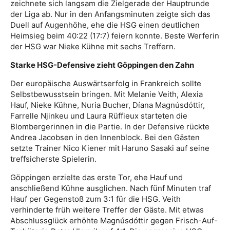
zeichnete sich langsam die Zielgerade der Hauptrunde
der Liga ab. Nur in den Anfangsminuten zeigte sich das
Duell auf Augenhöhe, ehe die HSG einen deutlichen
Heimsieg beim 40:22 (17:7) feiern konnte. Beste Werferin
der HSG war Nieke Kühne mit sechs Treffern.
Starke HSG-Defensive zieht Göppingen den Zahn
Der europäische Auswärtserfolg in Frankreich sollte
Selbstbewusstsein bringen. Mit Melanie Veith, Alexia
Hauf, Nieke Kühne, Nuria Bucher, Díana Magnúsdóttir,
Farrelle Njinkeu und Laura Rüffieux starteten die
Blombergerinnen in die Partie. In der Defensive rückte
Andrea Jacobsen in den Innenblock. Bei den Gästen
setzte Trainer Nico Kiener mit Haruno Sasaki auf seine
treffsicherste Spielerin.
Göppingen erzielte das erste Tor, ehe Hauf und
anschließend Kühne ausglichen. Nach fünf Minuten traf
Hauf per Gegenstoß zum 3:1 für die HSG. Veith
verhinderte früh weitere Treffer der Gäste. Mit etwas
Abschlussglück erhöhte Magnúsdóttir gegen Frisch-Auf-