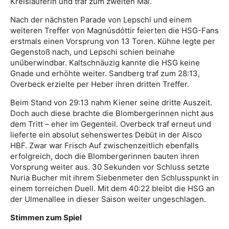
Kreisläuferin und traf zum zweiten Mal.
Nach der nächsten Parade von Lepschi und einem
weiteren Treffer von Magnúsdóttir feierten die HSG-Fans
erstmals einen Vorsprung von 13 Toren. Kühne legte per
Gegenstoß nach, und Lepschi schien beinahe
unüberwindbar. Kaltschnäuzig kannte die HSG keine
Gnade und erhöhte weiter. Sandberg traf zum 28:13,
Overbeck erzielte per Heber ihren dritten Treffer.
Beim Stand von 29:13 nahm Kiener seine dritte Auszeit.
Doch auch diese brachte die Blombergerinnen nicht aus
dem Tritt – eher im Gegenteil. Overbeck traf erneut und
lieferte ein absolut sehenswertes Debüt in der Alsco
HBF. Zwar war Frisch Auf zwischenzeitlich ebenfalls
erfolgreich, doch die Blombergerinnen bauten ihren
Vorsprung weiter aus. 30 Sekunden vor Schluss setzte
Nuria Bucher mit ihrem Siebenmeter den Schlusspunkt in
einem torreichen Duell. Mit dem 40:22 bleibt die HSG an
der Ulmenallee in dieser Saison weiter ungeschlagen.
Stimmen zum Spiel