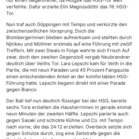
nur einen Gegentreffer, da Hlogyik das HSG-Tor weit
verfehlte. Dafür erzielte Elín Magnúsdóttir das 19. HSG-
Tor.
Nun traf auch Göppingen mit Tempo und verkürzte den
zwischenzeitlichen Vorsprung. Doch die
Blombergerinnen blieben aufmerksam und stellten durch
Njinkeu und Mühlner erstmals auf eine Führung mit zwölf
Treffern. Mit zwei Steals in Folge wehrte sich Frisch Auf
zwar, doch den zweiten Gegenstoß vergab Neubrandner
deutlich über Veiths Tor. Lara Lepschi kam für Veith in die
Partie, die mit neun Paraden und 45 Prozent Fangquote
einen entscheidenden Anteil an der komfortablen HSG-
Führung hatte. Lepschi begann direkt mit einer Parade
gegen Bianco.
Der Ball lief nun deutlich flüssiger bei der HSG, bereits
sechs Tore erzielten die Hausherrinnen in gerade einmal
neun Minuten der zweiten Hälfte. Lepschi parierte auch
gegen Sasaki und schickte Kühne und Co. mit Tempo
nach vorne, die das 24:12 erzielten. Overbeck setzte sich
gegen Schulze durch, zog eine Zeitstrafe gegen die