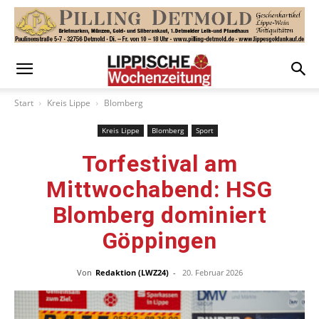
Start
Kreis Lippe
Blomberg
Kreis Lippe
Blomberg
Sport
Torfestival am
Mittwochabend: HSG
Blomberg dominiert
Göppingen
Von
Redaktion (LWZ24)
-
20. Februar 2026