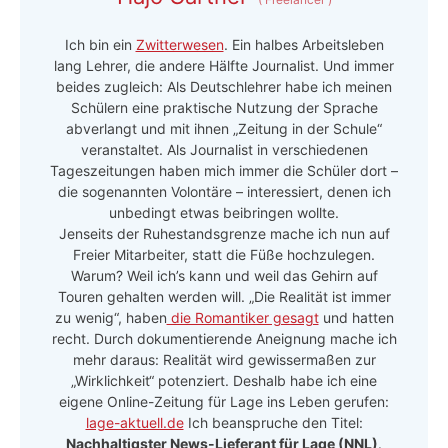
Ich bin ein
Zwitterwesen
. Ein halbes Arbeitsleben
lang Lehrer, die andere Hälfte Journalist. Und immer
beides zugleich: Als Deutschlehrer habe ich meinen
Schülern eine praktische Nutzung der Sprache
abverlangt und mit ihnen „Zeitung in der Schule“
veranstaltet. Als Journalist in verschiedenen
Tageszeitungen haben mich immer die Schüler dort –
die sogenannten Volontäre – interessiert, denen ich
unbedingt etwas beibringen wollte.
Jenseits der Ruhestandsgrenze mache ich nun auf
Freier Mitarbeiter, statt die Füße hochzulegen.
Warum? Weil ich’s kann und weil das Gehirn auf
Touren gehalten werden will. „Die Realität ist immer
zu wenig“, haben
die Romantiker gesagt
und hatten
recht. Durch dokumentierende Aneignung mache ich
mehr daraus: Realität wird gewissermaßen zur
„Wirklichkeit“ potenziert. Deshalb habe ich eine
eigene Online-Zeitung für Lage ins Leben gerufen:
lage-aktuell.de
Ich beanspruche den Titel:
Nachhaltigster News-Lieferant für Lage (NNL)
.