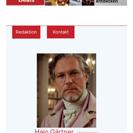
Redaktion
Kontakt
Hajo Gärtner
(
Freelancer
)