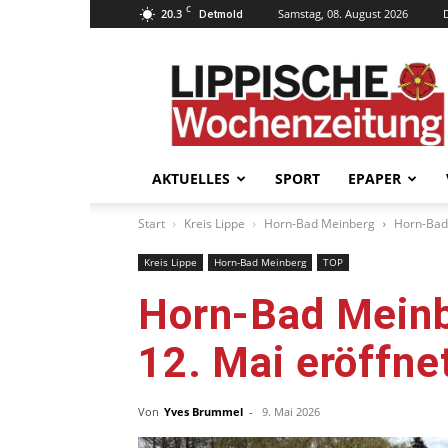
C
20.3
Samstag, 08. August 2026
Detmold
Lippische
Wochenzeitung
–
LWZ24.de
AKTUELLES
SPORT
EPAPER
Start
Kreis Lippe
Horn-Bad Meinberg
Horn-Bad 
Kreis Lippe
Horn-Bad Meinberg
TOP
Horn-Bad Meinbe
12. Mai eröffne
Von
Yves Brummel
-
9. Mai 2026