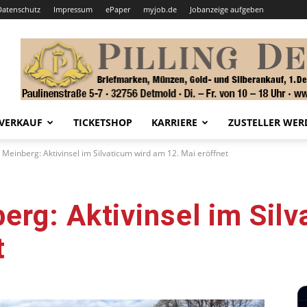
Datenschutz
Impressum
ePaper
myjob.de
Jobanzeige aufgeben
VERKAUF
TICKETSHOP
KARRIERE
ZUSTELLER WER
Meinberg: Aktivinsel im Silvaticum wird am 12. Mai eröffnet
rg: Aktivinsel im Sil
t