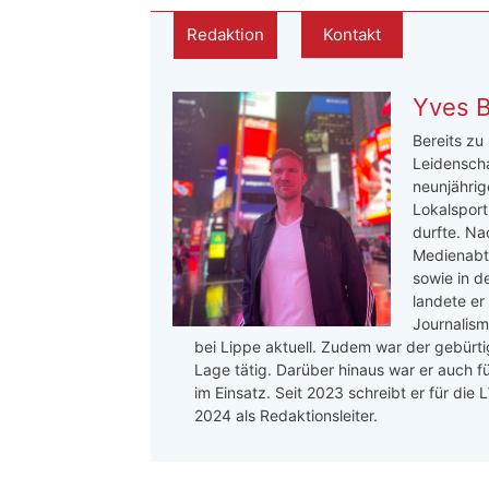
Redaktion
Kontakt
Yves 
Bereits zu
Leidenscha
neunjährige
Lokalsport
durfte. Na
Medienabte
sowie in d
landete er
Journalis
bei Lippe aktuell. Zudem war der gebürtig
Lage tätig. Darüber hinaus war er auch f
im Einsatz. Seit 2023 schreibt er für die
2024 als Redaktionsleiter.