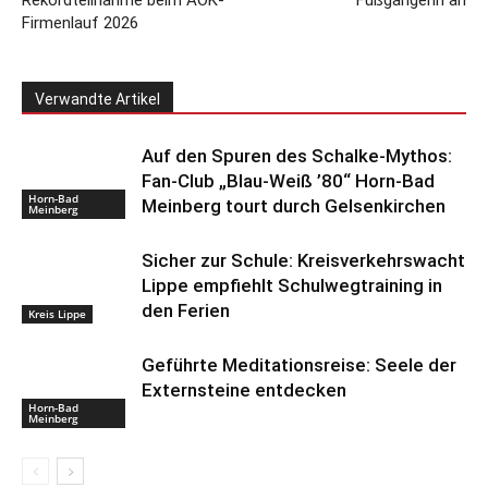
Rekordteilnahme beim AOK-
Fußgängerin an
Firmenlauf 2026
Verwandte Artikel
Auf den Spuren des Schalke-Mythos:
Fan-Club „Blau-Weiß ’80“ Horn-Bad
Horn-Bad
Meinberg tourt durch Gelsenkirchen
Meinberg
Sicher zur Schule: Kreisverkehrswacht
Lippe empfiehlt Schulwegtraining in
den Ferien
Kreis Lippe
Geführte Meditationsreise: Seele der
Externsteine entdecken
Horn-Bad
Meinberg