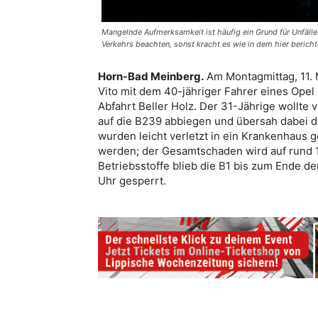
Mangelnde Aufmerksamkeit ist häufig ein Grund für Unfäl
Verkehrs beachten, sonst kracht es wie in dem hier bericht
Horn-Bad Meinberg.
Am Montagmittag, 11. M
Vito mit dem 40-jähriger Fahrer eines Ope
Abfahrt Beller Holz. Der 31-Jährige wollte
auf die B239 abbiegen und übersah dabei
wurden leicht verletzt in ein Krankenhaus
werden; der Gesamtschaden wird auf rund 
Betriebsstoffe blieb die B1 bis zum Ende d
Uhr gesperrt.