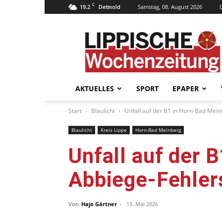
C
19.2
Samstag, 08. August 2026
Detmold
Lippische
Wochenzeitung
–
LWZ24.de
AKTUELLES
SPORT
EPAPER
Start
Blaulicht
Unfall auf der B1 in Horn-Bad Mei
Blaulicht
Kreis Lippe
Horn-Bad Meinberg
Unfall auf der 
Abbiege-Fehler
Von
Hajo Gärtner
-
13. Mai 2026