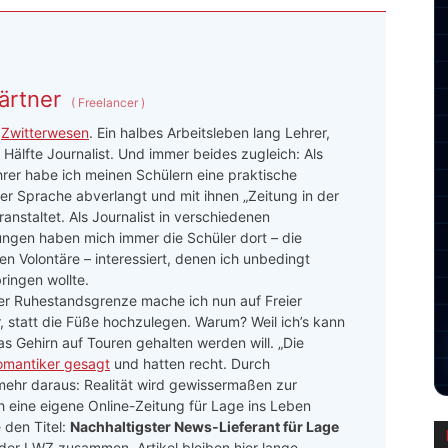
ärtner
(
Freelancer
)
n
Zwitterwesen
. Ein halbes Arbeitsleben lang Lehrer,
 Hälfte Journalist. Und immer beides zugleich: Als
rer habe ich meinen Schülern eine praktische
r Sprache abverlangt und mit ihnen „Zeitung in der
ranstaltet. Als Journalist in verschiedenen
ngen haben mich immer die Schüler dort – die
n Volontäre – interessiert, denen ich unbedingt
ringen wollte.
er Ruhestandsgrenze mache ich nun auf Freier
r, statt die Füße hochzulegen. Warum? Weil ich’s kann
as Gehirn auf Touren gehalten werden will. „Die
omantiker gesagt
und hatten recht. Durch
hr daraus: Realität wird gewissermaßen zur
ch eine eigene Online-Zeitung für Lage ins Leben
den Titel:
Nachhaltigster News-Lieferant für Lage
 der LWZ zusammen. Artikel bleiben hier lange