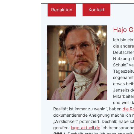
Redaktion
Kontakt
Hajo G
Ich bin ei
die andere
Deutschleh
Nutzung de
Schule“ ve
Tageszeitu
sogenannte
etwas beib
Jenseits d
Mitarbeite
und weil d
Realität ist immer zu wenig“, haben
die R
dokumentierende Aneignung mache ich me
„Wirklichkeit“ potenziert. Deshalb habe i
gerufen:
lage-aktuell.de
Ich beanspruche 
(NNL)
. Deshalb arbeite ich ganz eng mit