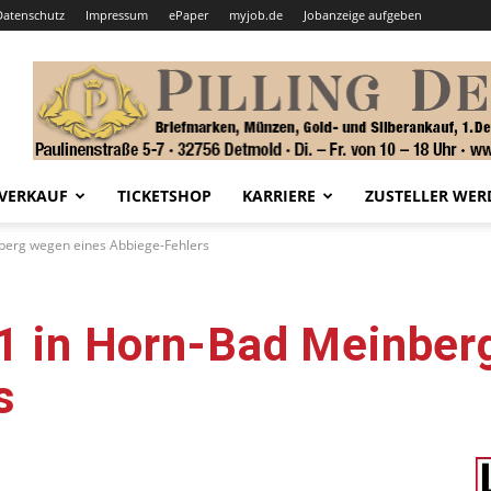
Datenschutz
Impressum
ePaper
myjob.de
Jobanzeige aufgeben
VERKAUF
TICKETSHOP
KARRIERE
ZUSTELLER WER
nberg wegen eines Abbiege-Fehlers
B1 in Horn-Bad Meinber
s