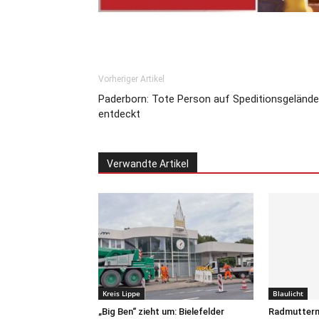
Vorheriger Artikel
Paderborn: Tote Person auf Speditionsgelände
entdeckt
Verwandte Artikel
Kreis Lippe
Blaulicht
„Big Ben“ zieht um: Bielefelder
Radmuttern