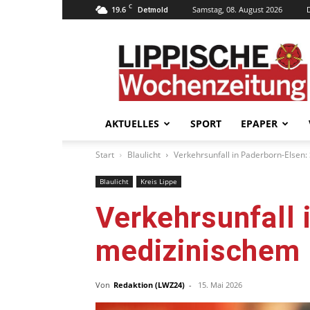
C
19.6
Samstag, 08. August 2026
Detmold
Lippische
Wochenzeitung
–
LWZ24.de
AKTUELLES
SPORT
EPAPER
Start
Blaulicht
Verkehrsunfall in Paderborn-Elsen:
Blaulicht
Kreis Lippe
Verkehrsunfall 
medizinischem N
Von
Redaktion (LWZ24)
-
15. Mai 2026