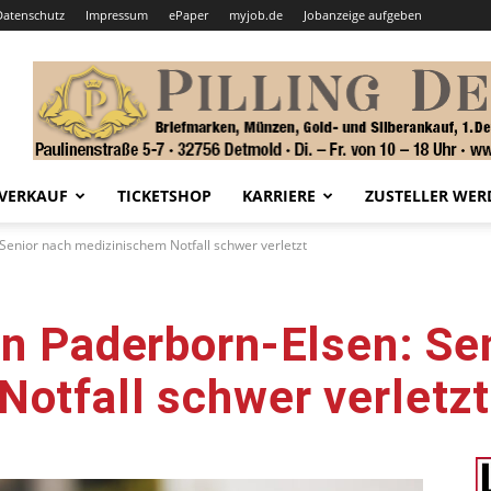
Datenschutz
Impressum
ePaper
myjob.de
Jobanzeige aufgeben
VERKAUF
TICKETSHOP
KARRIERE
ZUSTELLER WER
 Senior nach medizinischem Notfall schwer verletzt
in Paderborn-Elsen: Se
otfall schwer verletzt